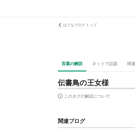
はてなブログ トップ
言葉の解説
ネットで話題
関
伝書鳥の王女様
このタグの解説について
関連ブログ