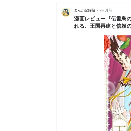
•
まんが記録帖
9ヶ月前
漫画レビュー『伝書鳥
れる、王国再建と信頼