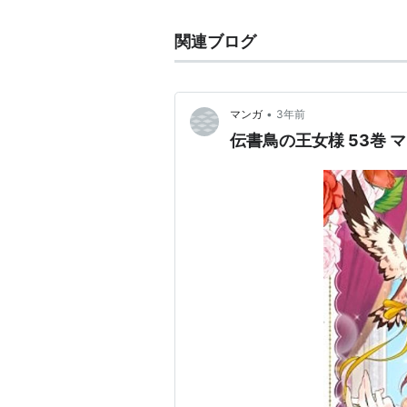
関連ブログ
•
マンガ
3年前
伝書鳥の王女様 53巻 