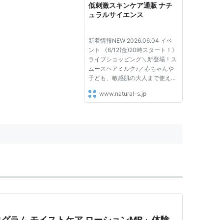
低刺激スキンケア通販 ナチ
ュラルサイエンス
新着情報NEW 2026.06.04 イベ
ント 《6/12(金)20時スタート！》
ライブショッピング＼新登場！ス
ムースヘアミルク♪／赤ちゃんや
子ども、敏感肌の大人まで使える
ヘアケアのオトクなセットをライ
www.natural-s.jp
ブ限定でご紹介♪ 2026.06.03 お
知らせ 【0～2歳ベビー＆マタニ
ティ対象】福岡開催7/4(土)赤ち
ゃんの肌トラブルを防ぐスキンケ
ア...
グラム モイストケア ローションMB」体験