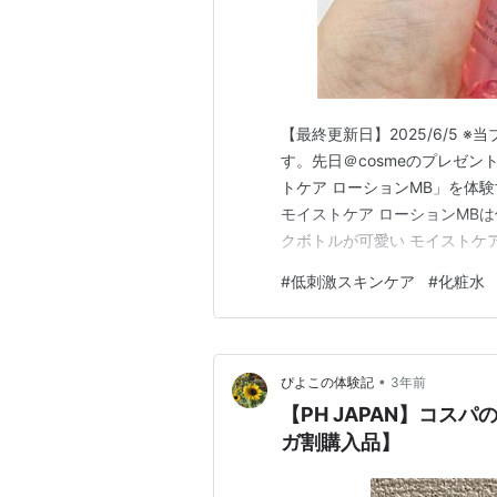
【最終更新日】2025/6/5 ※
す。先日＠cosmeのプレゼ
トケア ローションMB」を体
モイストケア ローションMBは
クボトルが可愛い モイストケ
ア ローションMB 購入はどこ
#
低刺激スキンケア
#
化粧水
てリピしやすい モイストケア 
刺激設…
•
ぴよこの体験記
3年前
【PH JAPAN】コ
ガ割購入品】