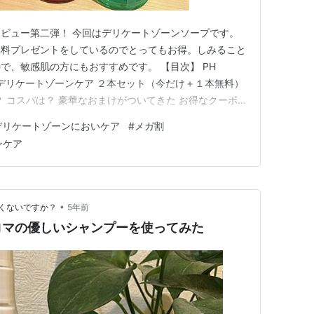
ビュー第二弾！ 今回はデリケートゾーンソープです。
無料プレゼントをしているのでとってもお得。しみること
で、敏感肌の方にもおすすめです。 【目次】 PH
ュデリケートゾーンケア ２本セット（今だけ＋１本無料）
？ コスパは？ 豪華なおまけがついてきた お得なクーポ
テン）公式 PH JAPAN フェミニンウォッシュデリケート
デリケートゾーンにおいケア
#
メガ割
け＋１本無料） リニューアル記念で１本無料だったの
ンケア
…
•
くないですか？
5年前
ロマの優しいシャンプーを使ってみた