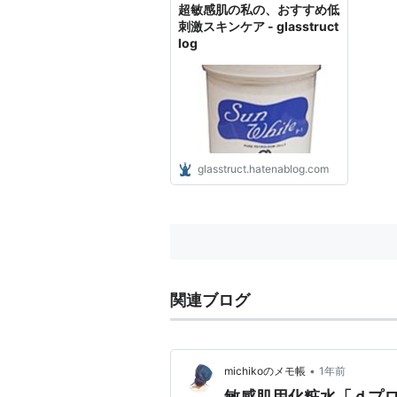
超敏感肌の私の、おすすめ低
刺激スキンケア - glasstruct
log
glasstruct.hatenablog.com
関連ブログ
•
michikoのメモ帳
1年前
敏感肌用化粧水「ｄプロ