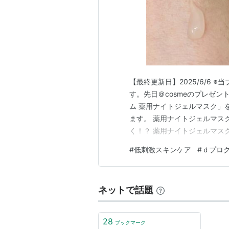
【最終更新日】2025/6/6 ※
す。先日＠cosmeのプレゼ
ム 薬用ナイトジェルマスク」
ます。 薬用ナイトジェルマス
く！？ 薬用ナイトジェルマス
クはどこで購入したらいい？ 
#
低刺激スキンケア
#
ｄプロ
は塗って寝るだけ 「ｄプログ
立たない「なめらか美肌」に導
ネットで話題
28
ブックマーク