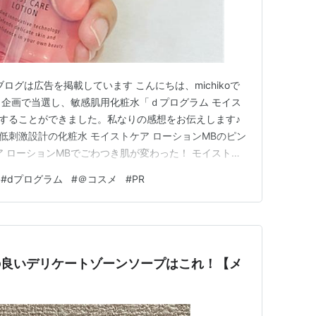
当ブログは広告を掲載しています こんにちは、michikoで
ント企画で当選し、敏感肌用化粧水「ｄプログラム モイス
験することができました。私なりの感想をお伝えします♪
低刺激設計の化粧水 モイストケア ローションMBのピン
ア ローションMBでごわつき肌が変わった！ モイストケ
でする？ モイストケア ローションMBはレフィルがあっ
#
dプログラム
#
＠コスメ
#
PR
ローションMB まとめ モイストケア ローションMBは低
スパの良いデリケートゾーンソープはこれ！【メ