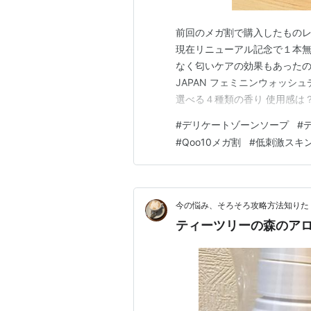
前回のメガ割で購入したものレ
現在リニューアル記念で１本
なく匂いケアの効果もあったの
JAPAN フェミニンウォッシ
選べる４種類の香り 使用感は
ン毎日発行！ Qoo10（キュー
#
デリケートゾーンソープ
#
ゾーンケア ２本セット（今だ
#
Qoo10メガ割
#
低刺激スキ
で、計３本購入できました。 
今の悩み、そろそろ攻略方法知りた
ティーツリーの森のア