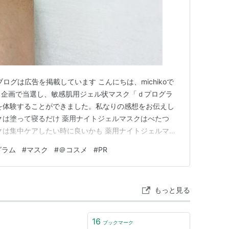
当ブログは広告を掲載しています こんにちは、michikoで
ント企画で当選し、敏感肌用ジェル状マスク「ｄプログラ
を体験することができました。私なりの感想をお伝えし
クは塗って寝るだけ 薬用ナイトジェルマスクはべたつ
クは集中ケアしたい時に良いかも 薬用ナイトジェルマス
薬用ナイトジェルマスクまとめ 薬用ナイトジェルマスク
グラム
#
マスク
#
＠コスメ
#
PR
ラム 薬用ナイトジェルマスク」は、うるおって毛穴の目
く…
もっと見る
16
ブックマーク