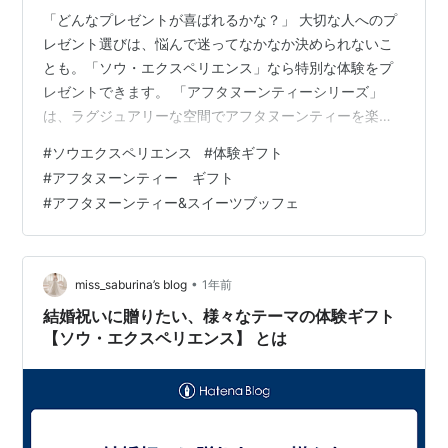
「どんなプレゼントが喜ばれるかな？」 大切な人へのプ
レゼント選びは、悩んで迷ってなかなか決められないこ
とも。「ソウ・エクスペリエンス」なら特別な体験をプ
レゼントできます。 「アフタヌーンティーシリーズ」
は、ラグジュアリーな空間でアフタヌーンティーを楽し
む、人気の体験型ギフトです。 夫婦や友人、両親へのプ
#
ソウエクスペリエンス
#
体験ギフト
レゼントにぴったりで、結婚祝いや誕生日、記念日のお
#
アフタヌーンティー ギフト
祝いにも最適です。 eギフトとしてLINEやメールで手軽
#
アフタヌーンティー&スイーツブッフェ
に贈れるので、遠く離れた相手にも喜ばれること間違い
なし！今回は、ソウ・エクスペリエンス アフタヌーンテ
ィー・体験ギフトの魅力を詳しく紹介します。 公式サイ
トはこちらから⇓ SOW EXPER…
•
miss_saburina’s blog
1年前
結婚祝いに贈りたい、様々なテーマの体験ギフト
【ソウ・エクスペリエンス】 とは