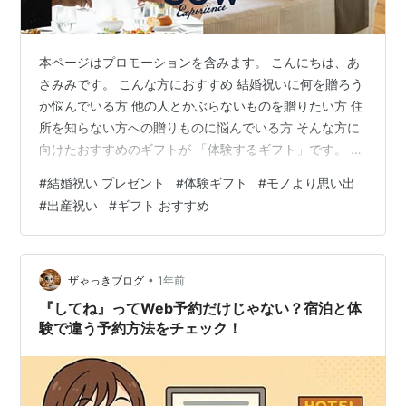
本ページはプロモーションを含みます。 こんにちは、あ
さみみです。 こんな方におすすめ 結婚祝いに何を贈ろう
か悩んでいる方 他の人とかぶらないものを贈りたい方 住
所を知らない方への贈りものに悩んでいる方 そんな方に
向けたおすすめのギフトが 「体験するギフト」です。 結
婚祝いは何を贈って良いのか結構悩みます。 私自身、自
#
結婚祝い プレゼント
#
体験ギフト
#
モノより思い出
称ゆるミニマリストなので モノだと同じものを既に持っ
#
出産祝い
#
ギフト おすすめ
ているかもしれないし、 いらないものを渡して処分に困
らせるようなことはしたくない… かと言ってカタログギ
フトだと他の人と被るしつまらない… そんな私も結婚を
し結婚祝いをいただく側になったのですが この「モノで
•
ザゃっきブログ
1年前
なく体験のきっかけ」を…
『してね』ってWeb予約だけじゃない？宿泊と体
験で違う予約方法をチェック！