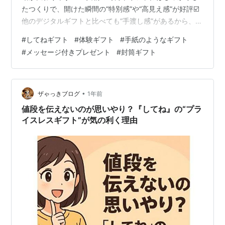
たつくりで、開けた瞬間の“特別感”や“高見え感”が好評☑️
他のデジタルギフトと比べても“手渡し感”があるから、フ
ォーマルな場面や大切な人への贈り物にもぴったり☑️ 感
#
してねギフト
#
体験ギフト
#
手紙のようなギフト
動を届けるには“メッセージ内容”も重要！書き方のコツや
#
メッセージ付きプレゼント
#
封筒ギフト
注意点も合わせて紹介しています 【広告】今すぐ公式サ
イトをチェックする JTBデジタルギフト「してね」
■『してね』は“メッセージ付き封筒ギフト”で手渡し感が
段違い！その理由とは？ 『してね』の体験ギフトが「な
•
ザゃっきブログ
1年前
んだか…
値段を伝えないのが思いやり？『してね』の“プラ
イスレスギフト”が気の利く理由