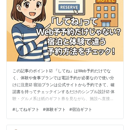
この記事のポイント☑️ 『してね』はWeb予約だけでな
く、体験や食事プランでは電話予約が必要なので使い分
けに注意☑️ 宿泊プランは公式サイトから予約できて、確
認書を持ってチェックインするだけのシンプル設計☑️ 体
験・グルメ系は紙のギフト券を見ながら、施設へ直接電
話予約する流れが基本☑️ ギフトを贈る前に予約方法の違
#
してねギフト
#
体験ギフト
#
宿泊ギフト
いを理解しておくと、相手にとって使いやすいプレゼン
トになります 【広告】今すぐ公式サイトをチェックする
JTBデジタルギフト「してね」 ■『してね』はWeb予約