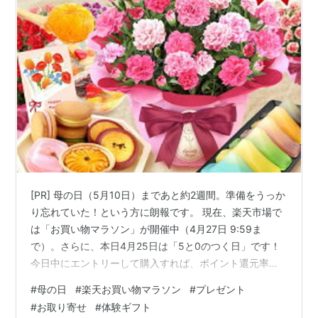
[PR] 母の日（5月10日）まであと約2週間。準備をうっか
り忘れていた！という方に朗報です。 現在、楽天市場で
は「お買い物マラソン」が開催中（4月27日 9:59ま
で）。さらに、本日4月25日は「5と0のつく日」です！
今日中にエントリーして購入すれば、ポイント還元率が
最大級になる絶好のタイミング。完売してしまう前に、
#
母の日
#
楽天お買い物マラソン
#
プレゼント
お母さんが本当に喜ぶギフトを確保してしまいましょ
#
お取り寄せ
#
体験ギフト
う。 【楽天でお得に！】ポイント最大級＆今だけの限定