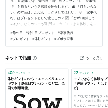
📝 この記事では、母の日・誕生日プレゼントに「家事代
行」を贈るという選択肢を紹介します。 🎁 「何もいらな
い」の本音は、たぶん「ラクさせてほしい」 💡 「家事代
行」はプレゼントとして渡せるの？ 🆚 「まず1回試して
みたい」ならカジーも選択肢に 🌸 「モノより体験」を贈
りたいなら 📋 まとめ ※本記事はプロモーションを含みま
#
母の日
#
誕生日プレゼント
#
家事代行
す 「お母さんへのプレゼント、今年は何にしよう…」 毎
#
プレゼント
#
体験ギフト
#
ズボラ家事
年悩んで、結局お花か食べ物か、似たようなものを選ん
でいませんか？私もそうでした。「喜んでくれてるのか
な」と、なんとなく手応えがなくて😅 なま子 「何が欲し
ネットで話題
もっと見る
い？」って聞いても「何もいらない」って言うんですよ
ね…毎年その返答に…
409
22
ブックマーク
ブックマーク
体験ギフトのソウ・エクスペリエンス
モノではなく体験をプ
ギフト｜誕生日プレゼントなどに。全
『体験ギフト』とは？ | 
国で利用可能。
ピ]
モノではなく体験をプレ
ギフト』とは？に関する
介します。nanapi [ナ