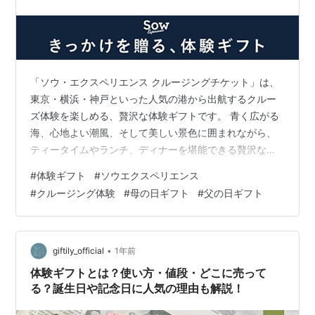
「ソウ・エクスペリエンス クルージングチケット」は、
東京・横浜・神戸といった人気の港から出航するクルー
ズ体験を楽しめる、贅沢な体験ギフトです。 青く広がる
海、心地よい潮風、そして美しい景色に囲まれながら、
ティータイムやランチ、ディナーを堪能できる贅沢な時
間を提供してくれます。 日常から離れた非日常のひとと
#
体験ギフト
#
ソウエクスペリエンス
きは、大切な人への贈り物として最適です。 公式サイト
#
クルージング体験
#
母の日ギフト
#
父の日ギフト
はこちらから⇓ SOW EXPERIENCE 体験ギフト 記念日に
ぴったりな体験ギフト このクルージングチケットは、夫
婦やカップルでの利用にぴったり。 結婚記念日や誕生
日、プロポーズや結婚祝いなど、特別な日のギフトとし
•
giftily_official
1年前
て多くの人に選ばれていま…
体験ギフトとは？使い方・値段・どこに売って
る？誕生日や記念日に人気の理由も解説！