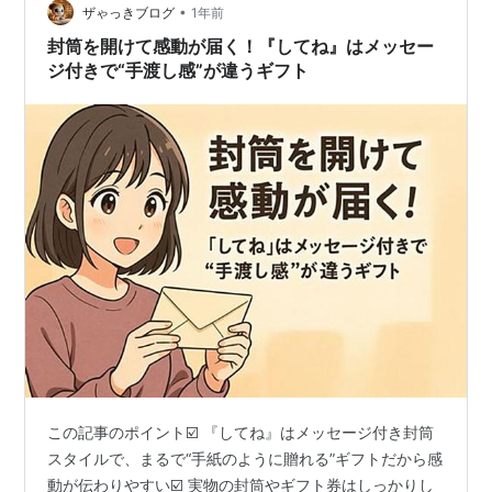
•
だけじゃない！宿泊と体験で予約方法が違うので要注意
ザゃっきブログ
1年前
『してね』のギフトって、どれもネットでサクッと予約
封筒を開けて感動が届く！『してね』はメッセー
できると思われがちです…
ジ付きで“手渡し感”が違うギフト
この記事のポイント☑️ 『してね』はメッセージ付き封筒
スタイルで、まるで“手紙のように贈れる”ギフトだから感
動が伝わりやすい☑️ 実物の封筒やギフト券はしっかりし