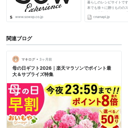
暮らしのレシピサイトです
本でも徐々に贈りものの
てきた体験ギフト。 その
www.sowxp.co.jp
r.nanapi.jp
きになる方でもわかるよ
紹介します。 ...
関連ブログ
•
マキログ
3ヶ月前
母の日ギフト2026｜楽天マラソンでポイント最
大＆サプライズ特集