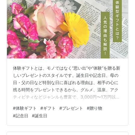
体験ギフトとは、モノではなく“思い出”や“体験”を贈る新
しいプレゼントのスタイルです。誕生日や記念日、母の
日・父の日など特別な日に喜ばれる理由は、相手の心に
残る時間をプレゼントできるから。グルメ、温泉、アク
ティビティなどジャンルも豊富で、3,000円〜1万円以上
まで幅広い値段から選べます。 この記事では、体験ギフ
#
体験ギフト
#
ギフト
#
プレゼント
#
贈り物
トの魅力や使い方、どこに売ってるかまで、初めてでも
#
記念日
#
誕生日
迷わない情報をわかりやすくご紹介します。 ■この記事
で分かること■ ◆ 体験ギフトとは？今注目される理由◆
贈る相手別に選ぶ体験ギフトの選び方◆ 価格帯別でわか