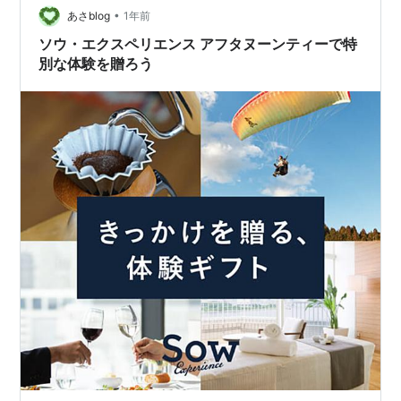
るおすすめギフトプラン◆ オンライン・実店舗での購入
•
あさblog
1年前
方法と注意点 目 次 1…
ソウ・エクスペリエンス アフタヌーンティーで特
別な体験を贈ろう