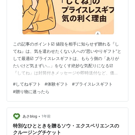
この記事のポイント☑️ 値段を相手に知らせず贈れる『し
てね』は、気を遣わせたくない人への“思いやりギフト”と
して最適☑️ プライスレスギフトは、もらう側の「ありが
たいけど気まずい…」をなくす絶妙な気配りになる☑️
『してね』は封筒付きメッセージや即時送付など、価格
以外でも“気が利く”ポイントが満載☑️ 贈る前に知ってお
#
してねギフト
#
体験ギフト
#
プライスレスギフト
きたい注意点（有効期限・予約方法など）を押さえてお
#
贈り物に迷ったら
けば失敗なし！ 【広告】今すぐ公式サイトをチェックす
る JTBデジタルギフト「してね」 ■『してね』の“プライ
スレスギフト”とは？値段を伝えずに贈れるってどういう
こと？ 『してね』の最大の特徴は、贈る相手にギフトの
•
あさblog
1年前
「値段」を伝えず…
特別なひとときを贈るソウ・エクスペリエンスの
クルージングチケット