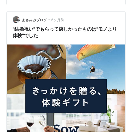
価格 お買い物マラソンの買いまわりポイントを稼ぐな
ら、このあたりが鉄板です！ 1. 迷ったらこれ！「おいも
や」の花とスイーツセット 楽天で数万件のレビューを誇
•
あさみみブログ
6ヶ月前
る、圧倒的人気のギフ…
"結婚祝い"でもらって嬉しかったものは"モノより
体験"でした