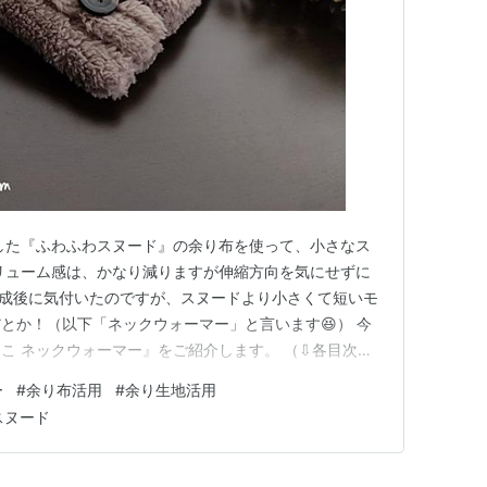
した『ふわふわスヌード』の余り布を使って、小さなス
リューム感は、かなり減りますが伸縮方向を気にせずに
完成後に気付いたのですが、スヌードより小さくて短いモ
とか！（以下「ネックウォーマー」と言います😆） 今
こ ネックウォーマー』をご紹介します。 （⇩各目次
ふわ スヌード ふわもこ ネックウォーマー さいごに ふ
ー
#
余り布活用
#
余り生地活用
作成した『ふわふわスヌード』のご紹介から♪ ☟ こちら
スヌード