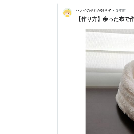
•
ハノイのそれが好き💕
3年前
【作り方】余った布で作