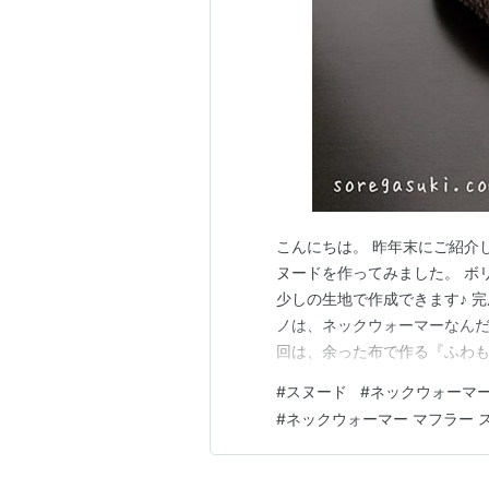
こんにちは。 昨年末にご紹介
ヌードを作ってみました。 ボ
少しの生地で作成できます♪ 
ノは、ネックウォーマーなんだ
回は、余った布で作る『ふわも
は、クリックでとべます） ふわ
#
スヌード
#
ネックウォーマ
わふわ スヌード 先ずは、以前
#
ネックウォーマー マフラー 
もどうぞ♪ www.soregasuk…