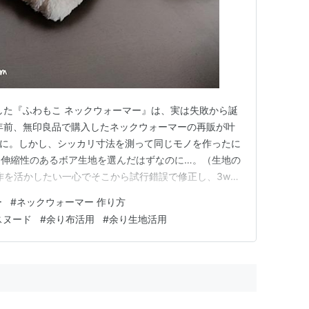
した『ふわもこ ネックウォーマー』は、実は失敗から誕
年前、無印良品で購入したネックウォーマーの再販が叶
とに。しかし、シッカリ寸法を測って同じモノを作ったに
！伸縮性のあるボア生地を選んだはずなのに…。（生地の
作を活かしたい一心でそこから試行錯誤で修正し、3way
誕生しました。 今回は、【作り方】余った布で作る
ー
#
ネックウォーマー 作り方
』をご紹介します。 （⇩各目次は、クリックでとべま
スヌード
#
余り布活用
#
余り生地活用
ー 『ふわもこ ネッ…