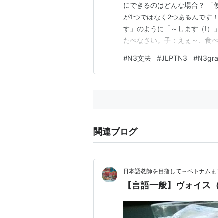
にできるのはどんな場合？ 「
が1つではなく2つあるんです
す」のように「～します（Ⅰ）
たべなさい。子：えぇ～、食べ
した。【使役】［子］私は母に
#
N3文法
#
JLPTN3
#
N3gr
ないと思っているのに、母に食
たくないと思っていることを、
関連ブログ
日本語教師を目指して～ベトナムま
【言語一般】ヴォイス