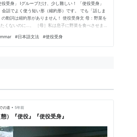
使役受身」 Ⅰグループだけ、少し難しい！ 「使役受身」
！ 会話でよく使う短い形（縮約形）です。 でも「話しま
」の動詞は縮約形がありません！ 使役受身文 母：野菜を
たくないのに…。 ［母］私は息子に野菜を食べさせま
野菜を食べさせられました。【使役受身】 ⇒食べたく
ammar
#
日本語文法
#
使役受身
べるように言われて食べた 【意味】使役受身自分がし
他人か…
•
での道
5年前
（態）『使役』『使役受身』