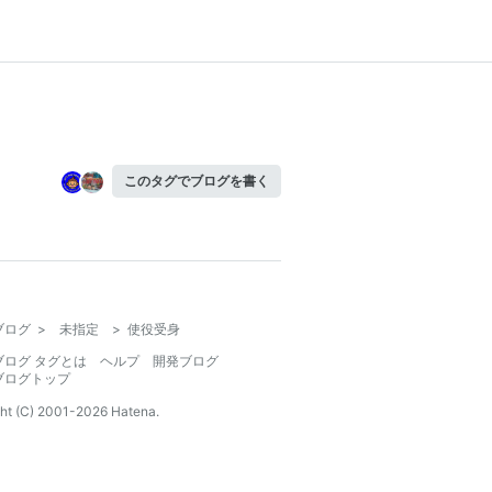
このタグでブログを書く
ブログ
>
未指定
>
使役受身
ブログ タグとは
ヘルプ
開発ブログ
ブログトップ
ht (C) 2001-
2026
Hatena.