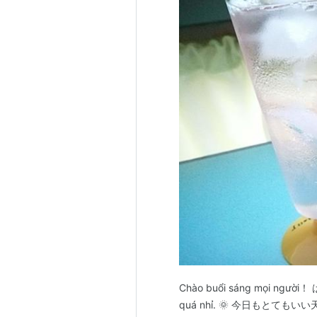
Chào buổi sáng mọi ngườ
quá nhỉ. 🌞 今日もと