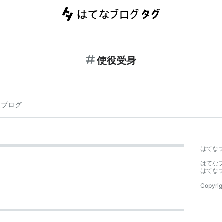
使役受身
連ブログ
はてな
はてな
はてな
Copyrig