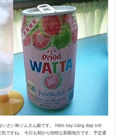
i！ はいさい🌺ソムタム娘です。 Hôm nay cũng đẹp trời
てもいい天気ですね。 今日も朝から快晴な那覇地方です。予定通