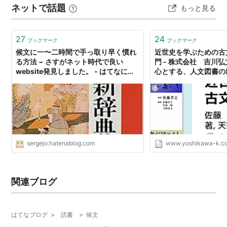
ネットで話題
もっと見る
27
24
ブックマーク
ブックマーク
候文に一〜二時間で手っ取り早く慣れ
近世史を学ぶための古
る方法 − さすがネット時代で良い
門 - 株式会社 吉川
website発見しました。 - はてなに於
心とする、人文図書の
けるsergejO
sergejo.hatenablog.com
www.yoshikawa-k.co
関連ブログ
はてなブログ
>
読書
>
候文