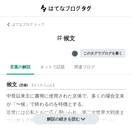
はてなブログ トップ
候文
このタグでブログを書く
言葉の解説
ネットで話題
関連ブログ
候文
(
読書
)
【
そうろうぶん
】
中世以来主に書簡に使用された文体で、多くの場合文末
が「〜候」で終わるのを特徴とする。
近世には公私ともに広く用いられ、第二次世界大戦後ま
解説の続きを読む
では書き言葉として生活の中に身近に存在していた。
戦後、公文書の口語体採用の後は他の文語体同様廃れ、