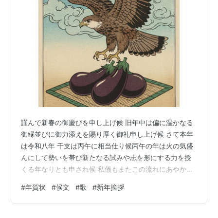
謹んで新春の御慶びを申し上げ候 旧年中は偏に温かなる
御縁並びに御力添えを賜り厚く御礼申し上げ候 さて本年
は令和八年 干支は丙午に相当仕り候丙午の年は火の気盛
んにして勢いを帯び新たなる試みや志を形にする力を授
くる年なりとも申され候 私儀もまたこの流れにあやかり
日々の歩みをいよいよ丁寧にかつ前向きに重ね参りたく
#
年賀状
#
候文
#
歌
#
新年挨拶
存じ奉り候 皆々様の御健康並びに御多幸を心より祈り上
げ候 本年も変わらぬ御交誼のほど何卒よろしくお願い申
し上げ候