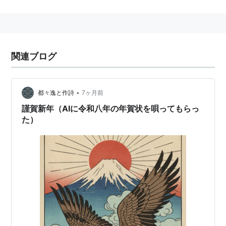
今日ではほとんど使用されることはない。
いわゆる変体漢文の一種であり、楷書体で書いた場合
（翻刻等で目にする場合）などは漢字の羅列のようにも
関連ブログ
みえる。
しかし近世の候文は、口語に漢字を当てて「候」を付し
ただけのような傾向も強く、文体こそ特徴的で文語体の
•
都々逸と作詩
7ヶ月前
一種と分類されるものの、かなり口語的な雰囲気も持っ
謹賀新年（AIに令和八年の年賀状を唄ってもらっ
ている。
た）
よって当て字は多いが、非日常的な漢語の使用は稀で、
漢語を頻用するようになる明治以降の候文と近世のそれ
はその趣を異にしている。
なお、当時草書体では「候」「申候」「被下候」などの
慣用句がなかば記号化しており、筆記上も便利で合理的
なものであったといえよう。