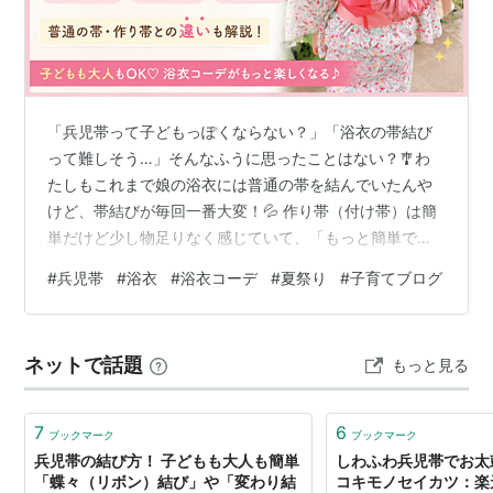
「兵児帯って子どもっぽくならない？」「浴衣の帯結び
って難しそう…」そんなふうに思ったことはない？🎐わ
たしもこれまで娘の浴衣には普通の帯を結んでいたんや
けど、帯結びが毎回一番大変！💦 作り帯（付け帯）は簡
単だけど少し物足りなく感じていて、「もっと簡単で可
愛くできないかな？」と思っていました。そんなときに
#
兵児帯
#
浴衣
#
浴衣コーデ
#
夏祭り
#
子育てブログ
見かけたのが兵児帯♡ 数年前からお祭りや花火大会でも
大人女子の兵児帯アレンジをよく見かけるようになり、
娘も「兵児帯にしたい！」ということで実際に使ってみ
ネットで話題
もっと見る
ることに。すると普通の帯より結びやすいのに、ふわっ
と華やかでめちゃくちゃ可愛い！着付けする側としても
かなりラクになりました😊さらに今年は、眠ってい…
7
6
ブックマーク
ブックマーク
兵児帯の結び方！ 子どもも大人も簡単
しわふわ兵児帯でお太鼓
「蝶々（リボン）結び」や「変わり結
コキモノセイカツ：楽