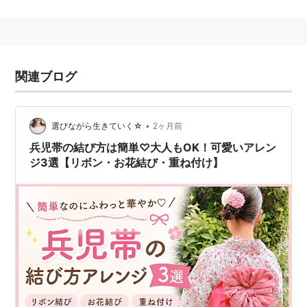
れる。
兵児帯の結び方とアレンジ術！子供&大人に人気の浴
衣帯 [暮らしの歳時記] All About
関連ブログ
男性の浴衣 兵児帯の結び方 － 浴衣の着付け
大人向け★女子力の高い兵児帯（へこおび）結び
方・アレンジ集【浴衣】 - NAVER まとめ
•
選びながら生きていく☆
2ヶ月前
兵児帯の結び方は簡単♡大人もOK！可愛いアレン
ジ3選【リボン・お花結び・重ね付け】