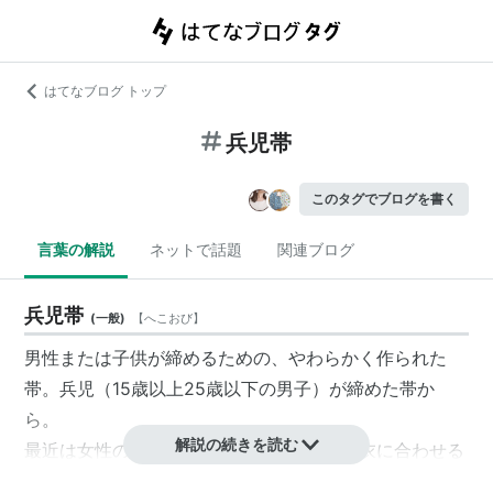
はてなブログ トップ
兵児帯
このタグでブログを書く
言葉の解説
ネットで話題
関連ブログ
兵児帯
(
一般
)
【
へこおび
】
男性または子供が締めるための、やわらかく作られた
帯。兵児（15歳以上25歳以下の男子）が締めた帯か
ら。
解説の続きを読む
最近は女性の間でもおしゃれな兵児帯を浴衣に合わせる
のが静かなブーム。赤ちゃんをおんぶするためにも使わ