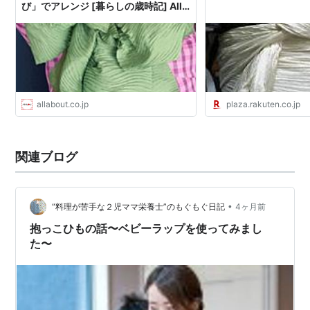
び」でアレンジ [暮らしの歳時記] All
About
allabout.co.jp
plaza.rakuten.co.jp
関連ブログ
•
“料理が苦手な２児ママ栄養士”のもぐもぐ日記
4ヶ月前
抱っこひもの話〜ベビーラップを使ってみまし
た〜