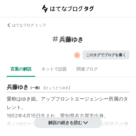
はてなブログ トップ
兵藤ゆき
このタグでブログを書く
言葉の解説
ネットで話題
関連ブログ
兵藤ゆき
(
一般
)
【
ひょうどうゆき
】
愛称はゆき姐。アップフロントエージェンシー所属のタ
レント。
1952年4月15日生まれ、愛知県名古屋市出身。
解説の続きを読む
長くMBSヤングタウンのパーソナリティ、山田邦子の番
組、犬好きタレントなどで活躍。