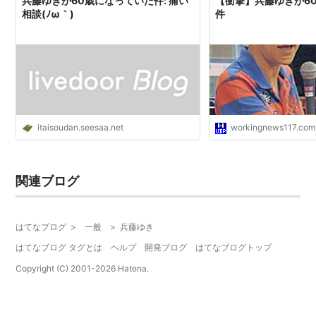
兵藤ゆきが60歳になっていた件: 痛い
【衝撃】兵藤ゆきが6
相談(ﾉω｀)
件
itaisoudan.seesaa.net
workingnews117.com
関連ブログ
はてなブログ
>
一般
>
兵藤ゆき
はてなブログ タグとは
ヘルプ
開発ブログ
はてなブログトップ
Copyright (C) 2001-
2026
Hatena.