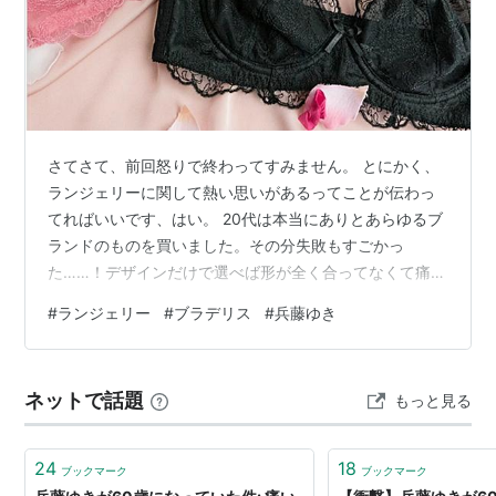
さてさて、前回怒りで終わってすみません。 とにかく、
ランジェリーに関して熱い思いがあるってことが伝わっ
てればいいです、はい。 20代は本当にありとあらゆるブ
ランドのものを買いました。その分失敗もすごかっ
た……！デザインだけで選べば形が全く合ってなくて痛い
思いをしたり、繊細なレースを選べば洗濯のときに引っ
#
ランジェリー
#
ブラデリス
#
兵藤ゆき
かけてダメにしたり。そもそも下着って服に比べたら圧
倒的に消耗品なわけで、今までに買ってる枚数が段違い
なんだよな。 で、30代。人生で言ったらまだまだ若い部
ネットで話題
もっと見る
類でも、それなりに色々気になることが増えてくるわけ
で、機能性下着的なものが気になってくる。 でさ、そも
そも大前提でみなさまフィッティングしてる…
24
18
ブックマーク
ブックマーク