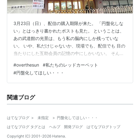
3月23日（日）、配信の購入期限が来た。 「円盤化しな
い」とはっきり書かれたポストも見た。 ということは、
あの武道館の光景は、もう私の脳内にしか残っていな
い。 いや、私だけじゃないか、現場でも、配信でも 目の
当たりにした互助会員の記憶の中にしかいない。 そんな
「OVER THE SUN 私たちのレッドカーペット」の日。
#
overthesun
#
私たちのレッドカーペット
その日のことを書き残しておきたいと思った。 記憶力が
#
円盤化してほしい・・・
どんどんだめになっている私には、これしか方法がな
い。 ※超長文ですが、壮大なイベントレポートではあり
ません！いち互助会員の普通の日記です。 2025年3月12
関連ブログ
日（水） グッズ販売は14時から。仕事を半休にするな
ら、午後退勤して…
はてなブログ
>
未指定
>
円盤化してほしい・・・
はてなブログ タグとは
ヘルプ
開発ブログ
はてなブログトップ
Copyright (C) 2001-
2026
Hatena.