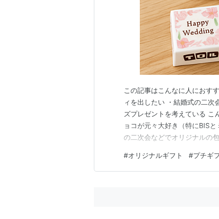
この記事はこんなに人におすす
ィを出したい ・結婚式の二次
ズプレゼントを考えている こ
ョコが元々大好き（特にBIS
の二次会などでオリジナルの
そして気になって調べたとこ
#
オリジナルギフト
#
プチギ
スをチロルチョコが公式でや
配布にめっちゃええやんこれ、