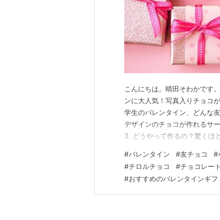
こんにちは。晴田そわかです。
ンに大人気！写真入りチョコが
学生のバレンタイン、どんな友チ
デザインのチョコが作れるサー
3. どうやって作るの？驚くほ
アップロードして、好きなデザ
#
バレンタイン
#
友チョコ
#
いチョコができる 4. 写真入
#
チロルチョコ
#
チョコレー
る！」 ✅「個包装だから衛生
#
おすすめのバレンタインギフ