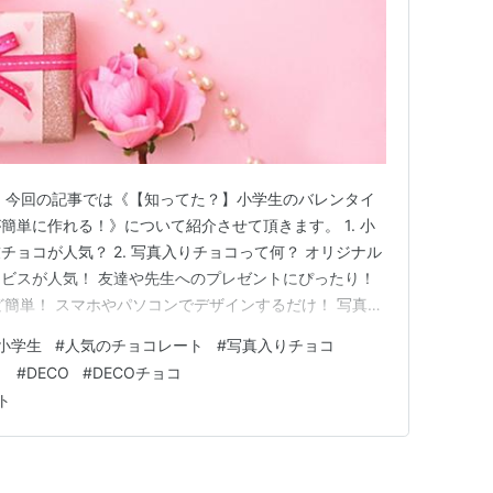
 今回の記事では《【知ってた？】小学生のバレンタイ
簡単に作れる！》について紹介させて頂きます。 1. 小
ョコが人気？ 2. 写真入りチョコって何？ オリジナル
ビスが人気！ 友達や先生へのプレゼントにぴったり！
ど簡単！ スマホやパソコンでデザインするだけ！ 写真を
インを選ぶだけで完成！ 面倒な手作りなしで、かわい
小学生
#
人気のチョコレート
#
写真入りチョコ
りチョコが人気の理由 ✅「手作りしなくても特別感が出
ト
#
DECO
#
DECOチョコ
的で…
ト