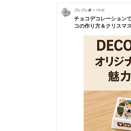
•
プレプレ🎁
1年前
チョコデコレーションで
コの作り方＆クリスマ