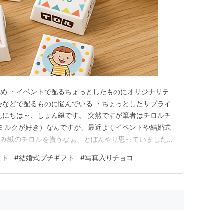
め ・イベントで配るちょっとしたものにオリジナリテ
会などで配るものに悩んでいる ・ちょっとしたサプライ
んにちは～、しょん🦝です。 突然ですが筆者はチロルチ
とミルクが好き）なんですが、最近よくイベントや結婚式
包み紙のチロルを貰うなぁ、とぼんやり思っていました。
ろ、なんとこんなオリジナルチロルチョコを作れるサービ
フト
#
結婚式プチギフト
#
写真入りチョコ
ってたんや！と知って驚きました。そして、プレゼントや
と思い、色々調査し…