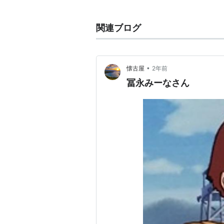
主な出演作
関連ブログ
アニメ
風の谷のナウシカ（ラステル）
•
懐古屋
2年前
機動警察パトレイバー（泉野明
冨永みーなさん
銀河漂流バイファム（クレア・
サザエさん（磯野カツオ（3代目
地獄先生ぬ〜べ〜（細川美樹）
スマイルプリキュア（マジョリ
それいけ！アンパンマン（ロー
ものモクちゃん 他）
タッチ（新田由加）
D.Gray-man（フォー）
ときめきトゥナイト（神谷曜子
ドラゴンクエスト ダイの大冒険