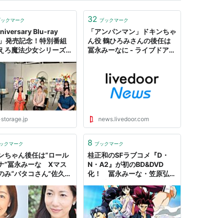
32
ブックマーク
ブックマーク
iversary Blu-ray
「アンパンマン」ドキンちゃ
X」発売記念！特別番組
ん役 鶴ひろみさんの後任は
えろ魔法少女シリーズ」
冨永みーなに - ライブドアニ
会スペシャル TV放送＆
ュース
uTube配信決定！太田貴
水島 裕、冨永みーな、
ゆり子、橘 めい、小鹿
出演！ - V-
ORAGE(ビー・ストレー
【公式】 produced by
storage.jp
news.livedoor.com
ダイナムコフィルムワー
8
ックマーク
ブックマーク
ンちゃん後任は“ロール
桂正和のSFラブコメ『D・
ナ”冨永みーな Xマス
N・A2』が初のBD&DVD
のみ“バタコさん”佐久間
化！ 冨永みーな・笠原弘
子・椎名へきるからのお祝い
コメントも|ガジェット通信
GetNews