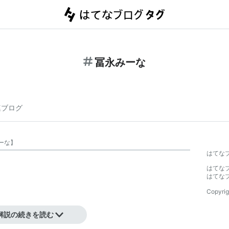
冨永みーな
連ブログ
ーな
】
はてな
はてな
。
はてな
Copyrig
ーな
」は誤記。
解説の続きを読む