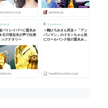
ww.oricon.co.jp
getnews.jp
6
クマーク
ブックマーク
版パトレイバーに冨永み
＜鶴ひろみさん死去＞「アン
＆古川登志夫が声で出演
パンマン」のドキンちゃん役
コミックナタリー
にロールパンナ役の冨永みー
な クリスマス特番は佐久間
レイが臨時で代役 （まんた
んウェブ） - Yahoo!ニュー
ス
atalie.mu
headlines.yahoo.co.jp