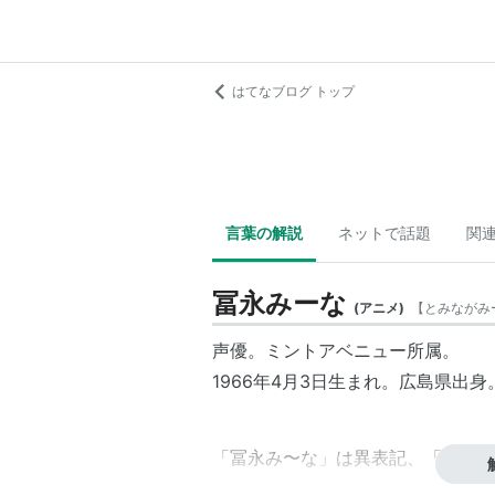
はてなブログ トップ
言葉の解説
ネットで話題
関
冨永みーな
(
アニメ
)
【
とみながみ
声優。
ミントアベニュー
所属。
1966年4月3日生まれ。広島県出身
「
冨永み〜な
」は異表記、「
富永み