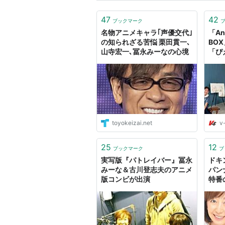
47
42
ブックマーク
リスト::声優/た行
名物アニメキャラ｢声優交代｣
「Ann
の知られざる苦悩 栗田貫一､
BO
山寺宏一､冨永みーなの心境
「ぴ
同窓
Yo
子、
渕崎
なおが
ST
ジ) 
toyokeizai.net
v-
バン
クス
25
12
ブックマーク
ブ
実写版『パトレイバー』冨永
ドキ
みーな＆古川登志夫のアニメ
パン
版コンビが出演
特番
レイ