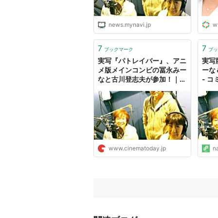
news.mynavi.jp
w
7
7
ブックマーク
ブッ
実写『パトレイバー』、アニ
実写
メ版メインコンビの冨永みー
ーな
なと古川登志夫が参加！｜シ
- 
ネマトゥデイ
www.cinematoday.jp
n