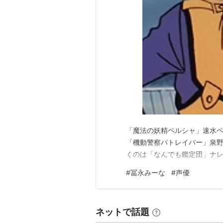
ビックリマン2000（星天使タケ
北斗の拳2（リン）
魔法のアイドルパステルユーミ
魔法の妖精ペルシャ（速水ペル
めぞん一刻（七尾こずえ）
るろうに剣心-明治剣客浪漫譚- 
吹き替え
宮廷女官チャングム（医女チャ
「魔法の妖精ペルシャ」速水ペ
大草原の小さな家（キャリー）
「機動警察パトレイバー」泉野
くのは「なんでも鑑定団」ナレ
テレビ
#
冨永みーな
#
声優
開運！なんでも鑑定団（ナレー
どうぶつ奇想天外（ナレーショ
ネットで話題
未来創造堂（ナレーション）