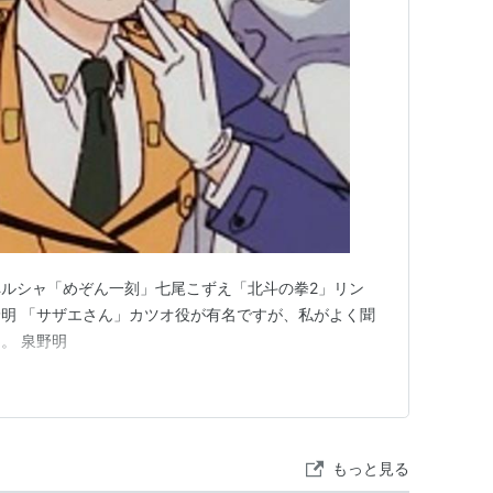
ル）
（かき丸）
シャ）
（明神弥彦）
ンドク）
ルシャ「めぞん一刻」七尾こずえ「北斗の拳2」リン
明 「サザエさん」カツオ役が有名ですが、私がよく聞
。 泉野明
ション）
ン）
もっと見る