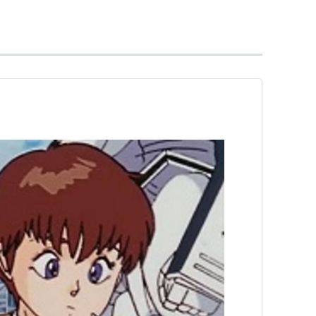
）
バーブランド）
））
ーナ）
ルパンナ、レアチーズ、しろかぶ君 あくびどり、く
）
 （マァム）