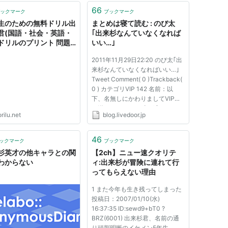
66
ックマーク
ブックマーク
生のための無料ドリル出
まとめは寝て読む : のび太
君(国語・社会・英語・
｢出来杉なんていなくなれば
ドリルのプリント 問題
いい…｣
2011年11月29日22:20 のび太｢出
来杉なんていなくなればいい…｣
Tweet Comment( 0 )Trackback(
0 ) カテゴリVIP 142 名前：以
下、名無しにかわりましてVIPが
お送りします のび太が変わって
rilu.net
blog.livedoor.jp
いく… 元スレURL -------------
------------------------------
------------------------------
46
ックマーク
ブックマーク
------------------------------
杉英才の他キャラとの関
【2ch】ニュー速クオリテ
-----...
わからない
ィ:出来杉が冒険に連れて行
ってもらえない理由
1 また今年も生き残ってしまった
投稿日：2007/01/10(水)
16:37:35 ID:sewd9+bT0 ?
BRZ(6001) 出来杉君、名前の通
り頭脳明晰のイケメン5年生。 彼