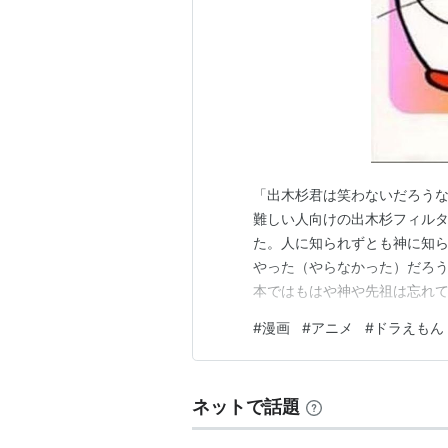
「出木杉君は笑わないだろう
難しい人向けの出木杉フィルター理
た。人に知られずとも神に知
やった（やらなかった）だろう
本ではもはや神や先祖は忘れ
ラクタになったようだ。ただ
#
漫画
#
アニメ
#
ドラえもん
いが、倫理自体は世代交代しな
(てんとう虫コミックス)作者:藤
ネットで話題