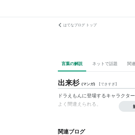
はてなブログ トップ
言葉の解説
ネットで話題
関
出来杉
(
マンガ
)
【
できすぎ
】
ドラえもんに登場するキャラクター
よく間違えられる。
関連ブログ