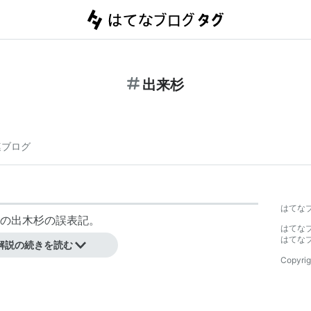
出来杉
連ブログ
はてな
の出木杉の誤表記。
はてな
はてな
解説の続きを読む
Copyrig