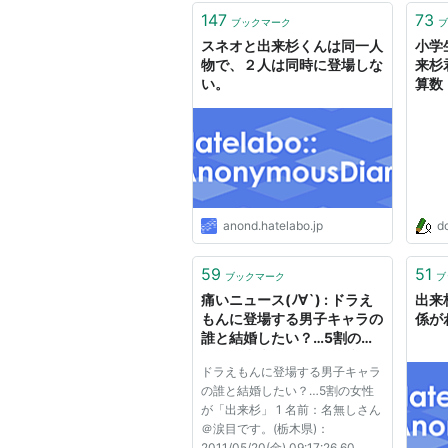
147
73
ブックマーク
ブ
スネオと出来杉くんは同一人
小学
物で、２人は同時に登場しな
来杉
い。
算数
集)
anond.hatelabo.jp
do
59
51
ブックマーク
ブ
痛いニュース(ﾉ∀`) : ドラえ
出来
もんに登場する男子キャラの
係が
誰と結婚したい？…5割の女
性が「出来杉」 - ライブドア
ドラえもんに登場する男子キャラ
ブログ
の誰と結婚したい？…5割の女性
が「出来杉」 1 名前：名無しさん
＠涙目です。(栃木県)：
2011/05/20(金) 09:17:26.60