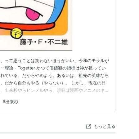
な、って思うことは笑わないほうがいい」令和のモラルが
論 - Togetter かつて価値観の指標は神が担ってい
られている、だからやめよう。あるいは、祖先の英雄なら
、だから自分もやる（やらない）。 しかし、現在の日
て、出来杉やらヒンメルやら、規範は漫画やアニメのキャ
、これは悪い事でもない。世代を跨いだ価値観にはならな
#
出来杉
がらも引き継がれている証左なので。ドラえもん (1)
子・F…
もっと見る