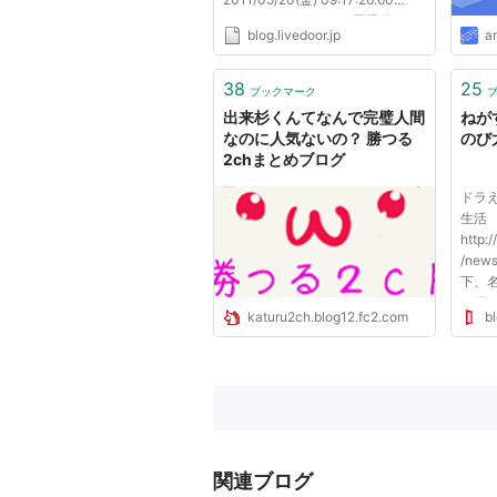
ID:YyurCHzS0 ?2BP 国民的テレ
blog.livedoor.jp
a
ビアニメーション『ドラえもん』
を知らない人はいないですよね？
未来からやってきたドラえもん
38
25
ブックマーク
が、マヌケなのび太をフォローし
出来杉くんてなんで完璧人間
ねが
て「より良い...
なのに人気ないの？ 勝つる
のび
2chまとめブログ
ドラ
生活
http:/
/news
下、名
お送りし
katuru2ch.blog12.fc2.com
bl
21:57
静 
トで
「ち
ぁ」 
関連ブログ