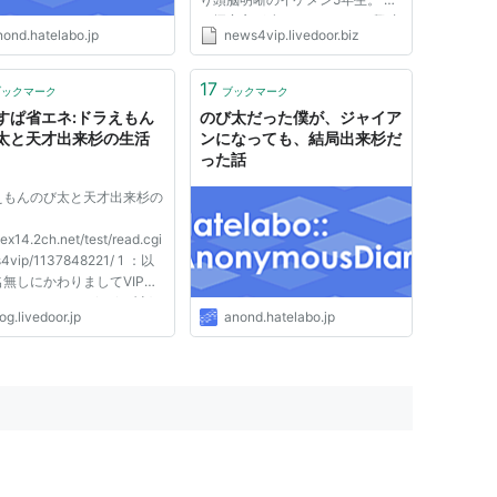
は探究心が強く、なににでも興味
nond.hatelabo.jp
news4vip.livedoor.biz
を示す。 のび太たちも彼の知識
を頼り、何度もアドバイスをもら
っている。 そんな彼が冒険につ
17
ブックマーク
ブックマーク
いて行ってくれればどんなに心強
すぱ省エネ:ドラえもん
のび太だった僕が、ジャイア
いだろう。 だ...
太と天才出来杉の生活
ンになっても、結局出来杉だ
った話
えもんのび太と天才出来杉の
/ex14.2ch.net/test/read.cgi
4vip/1137848221/ 1 ：以
無しにかわりましてVIPが
ます ：2006/01/21(土)
og.livedoor.jp
anond.hatelabo.jp
:01.53 ID:OlrNya7V0
「出来杉さん、今日もテス
100点凄いわねぇ」 ジャ
ぇ〜、出来杉は天才だからな
スネ 「ホントホント。僕...