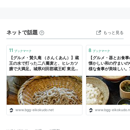
ネットで話題
もっと見る
11
8
ブックマーク
ブックマーク
【グルメ・賛久庵 （さんくあん）】蔵
【グルメ・器とお食事
王の水で打った二八蕎麦と、ヒレカツ
懐かしい和の佇まいの
膳で大満足。城県刈田郡蔵王町 東北道
様な食事が美味しい。
白石ICより車で25分 初訪問 -
王町 東北道白石ICより
Eikokudo Rockets
問 - Eikokudo Rocket
www.bgg-eikokudo.net
www.bgg-eikokudo.n