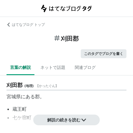
はてなブログ トップ
刈田郡
このタグでブログを書く
言葉の解説
ネットで話題
関連ブログ
刈田郡
(
地理
)
【
かったぐん
】
宮城県
にある郡。
蔵王町
七ケ宿町
解説の続きを読む
がある。