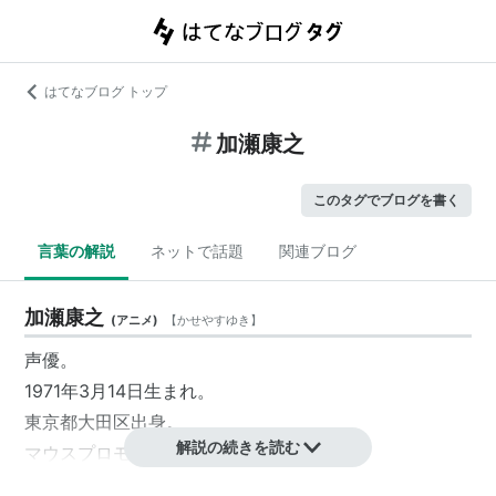
はてなブログ トップ
加瀬康之
このタグでブログを書く
言葉の解説
ネットで話題
関連ブログ
加瀬康之
(
アニメ
)
【
かせやすゆき
】
声優。
1971年3月14日生まれ。
東京都大田区出身。
解説の続きを読む
マウスプロモーション→大沢事務所