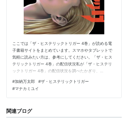
ここでは「ザ・ヒステリックトリガー 4巻」が読める電
子書籍サイトをまとめています。スマホやタブレットで
気軽に読みたい方は、参考にしてください。「ザ・ヒス
テリックトリガー 4巻」の配信状況私が「ザ・ヒステリ
ックトリガー 4巻」の配信状況を調べたかぎり、
2023/10/02時点では以下のサイトで読めるようになって
#
加納万太郎
#
ザ・ヒステリックトリガー
いました。 無料作品配信状況リンクまんが王国10,000作
#
マナカミユイ
品～690ポイント読む ちなみに、上記サイトで見られる
他のマンガ作品はこんな感じです。 まんが王国で読める
マンガ例 ※タップで確認 ブルーブロッサム 連載版欠けた
関連ブログ
る月の満が如し ―あなたの手を取ったなら―【単話版】
陽の当たる丘 合冊…