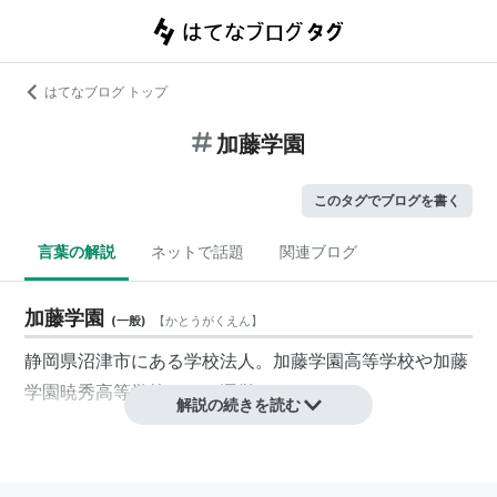
はてなブログ トップ
加藤学園
このタグでブログを書く
言葉の解説
ネットで話題
関連ブログ
加藤学園
(
一般
)
【
かとうがくえん
】
静岡県沼津市にある学校法人。加藤学園高等学校や加藤
学園暁秀高等学校などを運営している。
解説の続きを読む