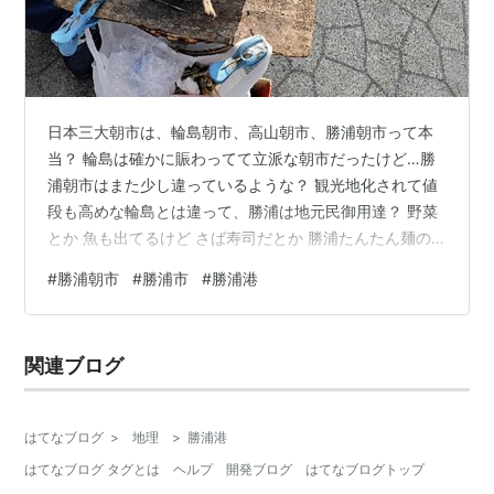
日本三大朝市は、輪島朝市、高山朝市、勝浦朝市って本
当？ 輪島は確かに賑わってて立派な朝市だったけど…勝
浦朝市はまた少し違っているような？ 観光地化されて値
段も高めな輪島とは違って、勝浦は地元民御用達？ 野菜
とか 魚も出てるけど さば寿司だとか 勝浦たんたん麺の
店もある！ 1度食べてみたいと思ってるんだけど、辛いの
#
勝浦朝市
#
勝浦市
#
勝浦港
苦手なんだよね… 手作りアクセサリーの店をひやかし 焼
き魚の試食は見ただけ 神社のこの行列は何？ 夫は境内の
バンド演奏を見てる人達だと言ったけど…そうかなぁ？
関連ブログ
と思っていたら来年のカレンダーを貰う列だったみた
い！ 勝浦朝市はほぼ毎朝、午前6時頃から11時頃まで開
催 月の前半と後半で開催…
はてなブログ
>
地理
>
勝浦港
はてなブログ タグとは
ヘルプ
開発ブログ
はてなブログトップ