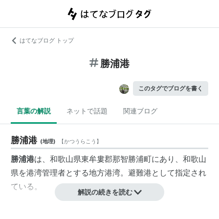
はてなブログ トップ
勝浦港
このタグでブログを書く
言葉の解説
ネットで話題
関連ブログ
勝浦港
(
地理
)
【
かつうらこう
】
勝浦港
は、和歌山県東牟婁郡那智勝浦町にあり、和歌山
県を港湾管理者とする
地方港湾
。
避難港
として指定され
ている。
解説の続きを読む