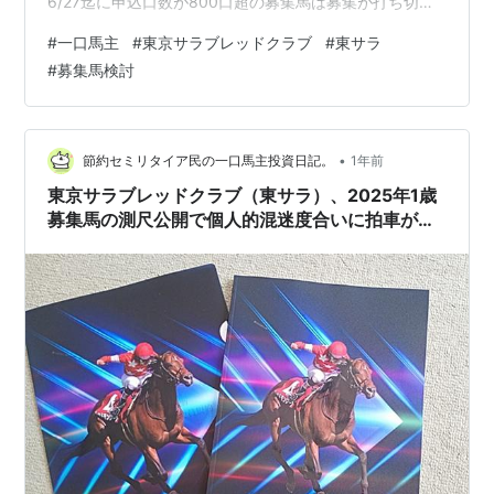
6/27迄に申込口数が800口超の募集馬は募集が打ち切ら
れるので、上位人気が予想されるお馬さんの中で検討す
#
一口馬主
#
東京サラブレッドクラブ
#
東サラ
る馬がいるか再確認したいと思います。
#
募集馬検討
•
節約セミリタイア民の一口馬主投資日記。
1年前
東京サラブレッドクラブ（東サラ）、2025年1歳
募集馬の測尺公開で個人的混迷度合いに拍車がか
かる。作戦練り直し...