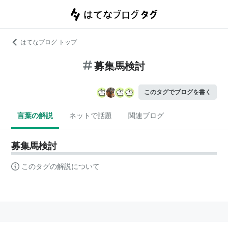
はてなブログ トップ
募集馬検討
このタグでブログを書く
言葉の解説
ネットで話題
関連ブログ
募集馬検討
このタグの解説について