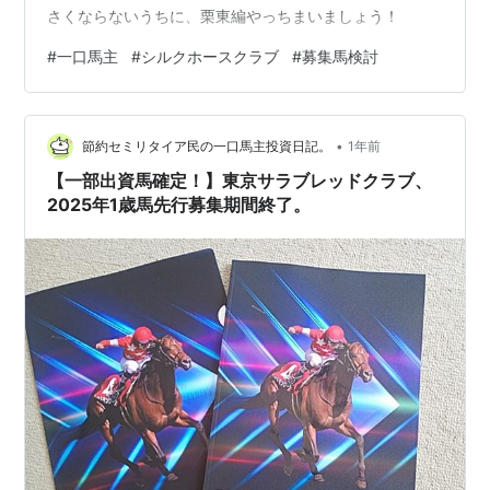
さくならないうちに、栗東編やっちまいましょう！
#
一口馬主
#
シルクホースクラブ
#
募集馬検討
•
節約セミリタイア民の一口馬主投資日記。
1年前
【一部出資馬確定！】東京サラブレッドクラブ、
2025年1歳馬先行募集期間終了。