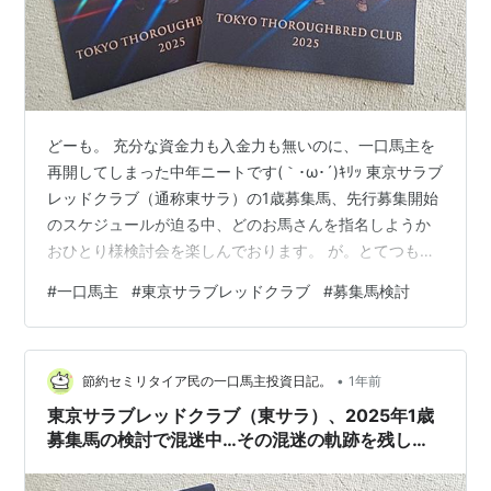
どーも。 充分な資金力も入金力も無いのに、一口馬主を
再開してしまった中年ニートです(｀･ω･´)ｷﾘｯ 東京サラブ
レッドクラブ（通称東サラ）の1歳募集馬、先行募集開始
のスケジュールが迫る中、どのお馬さんを指名しようか
おひとり様検討会を楽しんでおります。 が。とてつもな
く混迷しています。そのログを残すため、その軌跡を残
#
一口馬主
#
東京サラブレッドクラブ
#
募集馬検討
したいと思う。
•
節約セミリタイア民の一口馬主投資日記。
1年前
東京サラブレッドクラブ（東サラ）、2025年1歳
募集馬の検討で混迷中…その混迷の軌跡を残して
おこう。