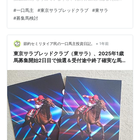
ています。私の選考はほぼ終了し、後は票読みした後に
#
一口馬主
#
東京サラブレッドクラブ
#
東サラ
凸する募集馬に票を入れる作業を残すだけとなりました
#
募集馬検討
が… 私が検討している馬は残口僅かの警報が出てないだ
と？あれれ？
•
節約セミリタイア民の一口馬主投資日記。
1年前
東京サラブレッドクラブ（東サラ）、2025年1歳
馬募集開始2日目で抽選＆受付途中終了確実な馬
が複数発生しそう。