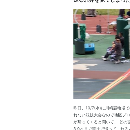
昨日、10/7(水)に川崎競輪
れない競技大会なので地区プロ
が帰ってくると聞いて、 どの
8,9ヶ月で競技で帰ってこれ