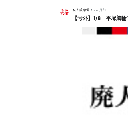
•
廃人競輪道
7ヶ月前
【号外】1/8 平塚競輪