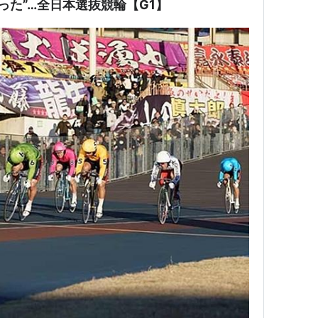
った”…全日本選抜競輪【G1】