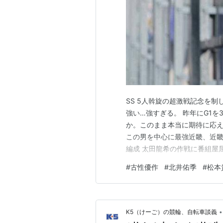
SS 5人斡旋の超激戦記念を
強い…強すぎる。 昨年にG1
か。このまま本当に期待に応
この男を中心に最強近畿、近畿
編成 太田龍希の作戦に番組屋屈
山、佐藤慎太郎のSS5人に加
#
古性優作
#
北井佑季
#
松本
た。 さらには犬伏が初日特選
イズは近畿の2人の並びが逆で
•
K5（けーご）の競輪、自転車談義