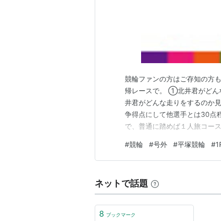
競輪ファンの方はご存知の方
帰レースで。 ①北井君がどん
井君がどんな走りをするのか見
争得点にして他選手とは30点
で、普通に踏めば１人旅コー
けて、復帰レースでどんな立ち
#
競輪
#
号外
#
平塚競輪
#
1
君のケツつくんだなって。 深
らの方が見てる方としては面白
ネットで話題
8
ブックマーク