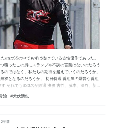
制したのはSSの中でもずば抜けている古性優作であった。
を3つ獲ったこの男にスランプや不調の言葉はないのだろう
えるのではなく、私たちの期待を超えていくのだろうか。
無双となるのだろうか。 初日特選 番組屋の露骨な番組
す それでもSS3名が敗退 決勝 古性、脇本、深谷、新
え、今をときめく北井や犬伏など超豪華メンバーが揃っ
貴治
#
犬伏湧也
を外れるほどのメンバー構成となった。 初日特選 サプラ
あっ…
2年前