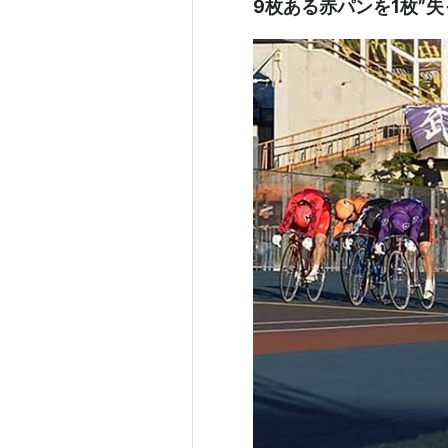
9枚ある赤パンを1枚”失