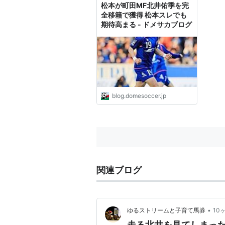
松本が町田MF北井佑季を完
全移籍で獲得 松本スレでも
期待高まる - ドメサカブログ
blog.domesoccer.jp
関連ブログ
•
ゆるストリームと子育て馬券
10
走る北井を見てしまっ