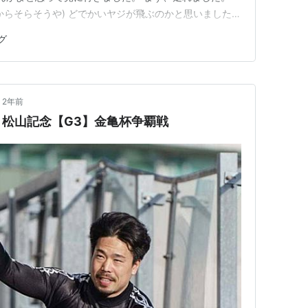
からそらそうや) どでかいヤジが飛ぶのかと思いました
。 まぁ平日に競技を見に行く人達ですから応援でしょ
グ
、許せはしないですよね。 初めて好きになったロードレ
トロングで …
2年前
松山記念【G3】金亀杯争覇戦