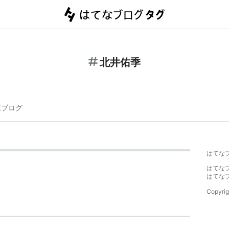
北井佑季
連ブログ
はてな
はてな
はてな
Copyrig