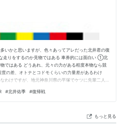
も多いかと思いますが、色々あってアレだった北井君の復
な走りをするのか見物ではある 車券的には面白い ①北
物ではある どうあれ、元々の力がある程度本物なら競
程度の差、オトナとコドモくらいの力量差があるわけ
スなわけですが、地元神奈川県の平塚でケツに先輩二人つ
回りをするのか見物ではあります。 でも先輩方も北井
R
#
北井佑季
#
復帰戦
谷君とかだったら別戦でバチバチやってくれそうでそち
いんですが、北井君のS級復…
もっと見る