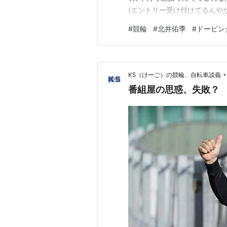
(エントリー受け付けてるんや
が、そんなことはなかったです
#
競輪
#
北井佑季
#
ドーピン
う。 個人的な気持ちで行くと
ースの選手はランス・アームス
•
K5（けーご）の競輪、自転車談義
番組屋の思惑、失敗？ 