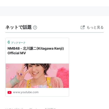
北川謙二
(
アート
)
【
きたがわけんじ
】
映像ディレクター。1979年生まれ。
AKB48関連に多く携わり、特に前田敦子との仕事が多
い。
ネットで話題
もっと見る
前田の撮影で香港を訪れた際、秋元康から前田の写真を
依頼され、Google+に画像を投稿したが投稿した画像
6
ブックマーク
が、ぶれていたため、秋元にいじられた。このためAKB
NMB48 - 北川謙二(Kitagawa Kenji)
Official MV
メンバーやファンの間では「ポンコツ」として知られ
る。
www.youtube.com