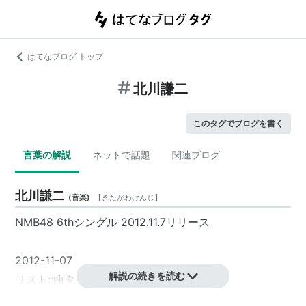
はてなブログ トップ
北川謙二
このタグでブログを書く
言葉の解説
ネットで話題
関連ブログ
北川謙二
(
音楽
)
【
きたがわけんじ
】
NMB48 6thシングル 2012.11.7リリース
2012-11-07
解説の続きを読む
リスト::曲タイトル