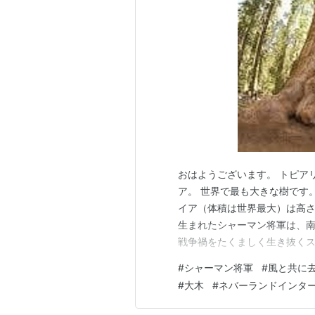
おはようございます。 トピア
ア。 世界で最も大きな樹です
イア（体積は世界最大）は高さ8
生まれたシャーマン将軍は、南
戦争禍をたくましく生き抜く
思い出しちゃった。 天を突き
#
シャーマン将軍
#
風と共に
はセコイア国立公園から） 植物
#
大木
#
ネバーランドインタ
Dream トピアリーでまち…