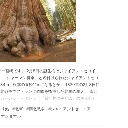
リー宮崎です。 2月8日の誕生樹はジャイアントセコイ
。 「シャーマン将軍」と名付けられたジャイアントセコ
4m、根本の直径11mになるとか。 1820年の2月8日に
北戦争でアトランタ政略を指揮した北軍の軍人。 南北
スカーレット・オハラ（『風と共に去りぬ』の主人公）を
、まっすぐに生きよう！ ▲ジャイアントセコイア （写真
去りぬ
#
北軍
#
南北戦争
#
ジャイアントセコイア
アートトピアリーで【安心・安全なまちづくり】April
ーナショナル