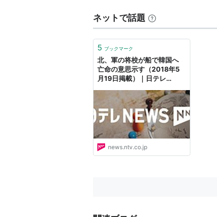
ネットで話題
5
ブックマーク
北、軍の将校が船で韓国へ
亡命の意思示す（2018年5
月19日掲載）｜日テレ
NEWS NNN
news.ntv.co.jp