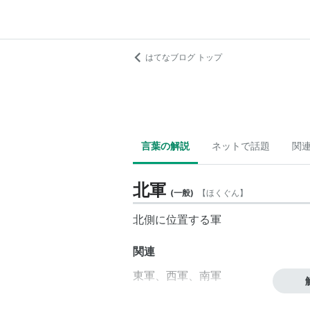
はてなブログ トップ
言葉の解説
ネットで話題
関
北軍
(
一般
)
【
ほくぐん
】
北側
に位置する軍
関連
東軍
、
西軍
、
南軍