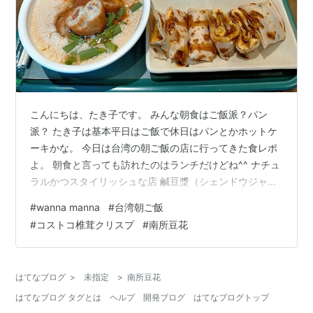
こんにちは、たき子です。 みんな朝食はご飯派？パン
派？ たき子は基本平日はご飯で休日はパンとかホットケ
ーキかな。 今日は台湾の朝ご飯の店に行ってきた食レポ
よ。 朝食と言っても訪れたのはランチだけどね^^ ナチュ
ラルかつスタイリッシュな店 鹹豆漿（シェンドウジャ
ン）を中心に注文 ヘビロテ中の南所豆花 今年2021のお
#
wanna manna
#
台湾朝ご飯
月見 ナチュラルかつスタイリッシュな店 訪れたのは大
#
コストコ椎茸クリスプ
#
南所豆花
阪・南森町にあるwanna manna。 台湾ブレックファース
ト、早餐のお店よ。 早餐（ザオツァン）っていうのは”中
国語で朝食の事なんだって。 窓辺に沿ってハーブが植え
はてなブログ
>
未指定
>
南所豆花
られてて南森町の中でも涼しげな異空間を醸し出してる
はてなブログ タグとは
ヘルプ
開発ブログ
はてなブログトップ
わ。 店内はナ…