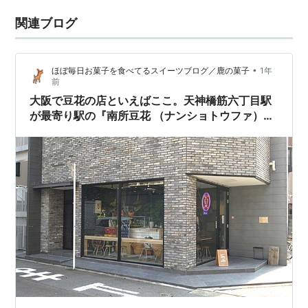
関連ブログ
•
ほぼ毎日お菓子を食べてるスイーツブログ／鹿の菓子
1年
前
大阪で豆花の店といえばここ。天神橋筋六丁目駅
が最寄り駅の『南所豆花 （ナンショトウファ）』
に行ってきました