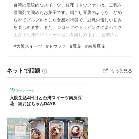
台湾の伝統的なスイーツ、豆花（トウファ）は、豆乳を
凝固剤で固めたお菓子です。絹ごし豆腐のような、なめ
らかでプルプルとした食感が特徴で、豆乳の優しい甘み
を楽しめます。また、シロップやトッピングによってさ
まざまな味のバリエーションを楽しめます。 台湾のお菓
子だけに、なかなか本格的な豆花（トウファ）は、お目
#
大阪スイーツ
#
トウファ
#
豆花
#
南所豆花
にかかることがないのですが 今では大阪で豆花の店とい
えば「南所豆花」というくらい、人気店ですよね。 引
用：https://www.homes.co.jp/life/cl-spot/cm-
ネットで話題
もっと見る
city/31895/ と、言われている2022年に大阪、天神橋筋
六丁目から歩いて約10分。オーナーが台湾出身の…
19
ブックマーク
入院生活4日目と台湾スイーツ南所豆
花 - 続おばちゃんDAYS