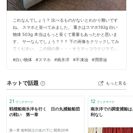
これなんでしょう？ 比べるものがないとわかり難いです
ね。 スマホと並べてみました。 重さはスマホ192g 白い
物体 503g 本当はもっと長くて重量もあったかと思いま
す。 サーなんでしょう？？？ 下の画像をクリックしてみ
てください。 この頭の形・・・そうマッコウクジラで
す。 答えは、、、、マッコウクジラの 歯 です 。 娘が生
#
白い物体
#
スマホ
#
南氷洋
#
不凍油
#
潤滑油
まれてから、弟は鯨肉の洋上買い付けに南氷洋へ。当
時、ソ連はロケットの潤滑油として、不凍油であるマッ
コウクジラを捕獲し脳油を採取してました。 マッコウク
ネットで話題
もっと見る
ジラの歯はロシア人からウイスキーと交換で手に入れた
ものだそうです。 名前を掘るために削っているので、も
っと重かったと思いま…
21
12
ブックマーク
ブックマーク
戦標船南氷洋を行く 日の丸捕鯨船団
南氷洋での調査捕鯨は
の戦い 第一章
利なし
第一章 食料戦士の名の下に 昭和20年