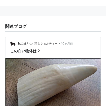
る。
*1
:
昔はあまり南極海とは言わなかった
関連ブログ
•
私の好きなバラとシェルティー
10ヶ月前
この白い物体は？