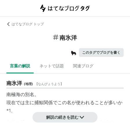
はてなブログ トップ
南氷洋
このタグでブログを書く
言葉の解説
ネットで話題
関連ブログ
南氷洋
(
地理
)
【
なんぴょうよう
】
南極海の別名。
現在では主に捕鯨関係でこの名が使われることが多いか
*1
。
解説の続きを読む
名前の通り、冬期は流氷によって支配される海域であ