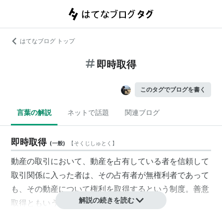
はてなブログ トップ
即時取得
このタグでブログを書く
言葉の解説
ネットで話題
関連ブログ
即時取得
(
一般
)
【
そくじしゅとく
】
動産の取引において、動産を占有している者を信頼して
取引関係に入った者は、その占有者が無権利者であって
も、その動産について権利を取得するという制度。善意
解説の続きを読む
取得ともいう。（
民法第192条
）
商法においても、株券の即時取得が問題となっていた