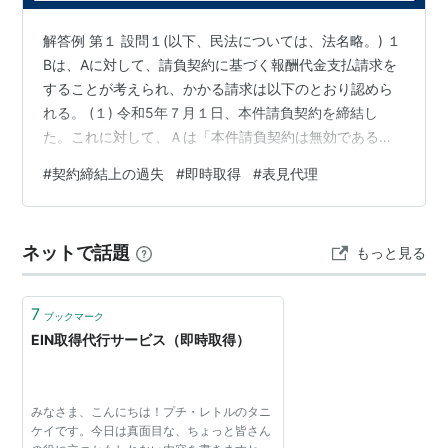
即時取得の立法の沿革として、中世ドイツのゲルマン法
（Hand wahre Handの原則）の起因する。
解答例 第１ 設問１(以下、民法については、法名略。) １
ゲルマン法下においては取引行為は不要とされていた
Bは、Aに対して、請負契約に基づく報酬代金支払請求を
することが考えられ、かかる請求は以下のとおり認めら
が、日本民法典においては取引行為を要求している。
れる。 (１) 令和5年７月１日、本件請負契約を締結し
取引の安全の観点から、取引行為の存在と、善意無過失
た。これに対して、Ａは「本件請負契約は無効である」
要件を、要求している。
と反論している。たしかに、本件請負契約時点で甲は修
#
契約締結上の過失
#
即時取得
#
表見代理
取引行為要件は、「目的物を単に譲り受けたような人間
復不能なほどに傷んでおり、Bの債務は原始的不能に陥っ
を、元の所有者を排除してまで保護するのは、妥当では
ている。しかし、原始的不能であったとしても契約は依
ない」との観点から要求されていると思われる。
然として有効であるから（412条の2第2項参照）、Ａの
ネットで話題
もっと見る
かかる反論は認められない。 (２) Aは、さらに「甲が現
に修復されていない以上、金銭を支払う理由はない。」
権利外観法理と比較すると帰責性を要求していない点、
との反論をしている。本…
7
ブックマーク
取得時効と比較すると動産に限定されない点・取引行為
EIN取得代行サービス（即時取得）
を要求していない点に、差異を見出すことができる。
みなさま、こんにちは！プチ・レトルのタニ
ちなみにその物が盗品または遺失物の場合。
ケイです。今日は真面目な、ちょっと皆さん