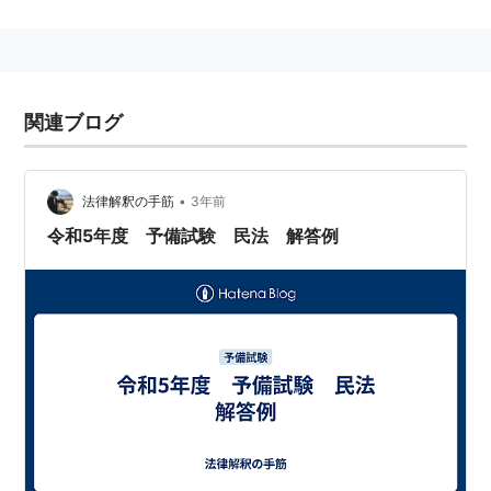
が、株券廃止制度の下では、即時取得は起こりえない。
即時取得が成立するには次の五つの要件を満たす必要が
ある。
関連ブログ
動産であること
取引行為が存在すること
•
法律解釈の手筋
3年前
相手方に処分権限がないこと
令和5年度 予備試験 民法 解答例
平穏・公然・善意・無過失に占有を取得したこと
取得者が占有を取得すること
民法第186条
1項の規定により、平穏・公然・善意の要件
は推定される。
取引行為とは、代表的には売買行為があげられる。