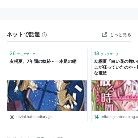
著作
ISBN:4086006472
『
白い花の舞い散る時間
』
ISBN:4086007029
『
春待ちの姫君たち
』
ネットで話題
もっと見る
ISBN:408600738X
『
盤上の四重奏
』
ISBN:4086010208
『
楽園ヴァイオリン
』
26
13
ブックマーク
ブックマーク
（2007年5月現在）
友桐夏、7年間の軌跡 - 一本足の蛸
友桐夏『白い花の舞い
こが狂っていたのか -
な電波
trivial.hatenadiary.jp
erlkonig.hatenablog.