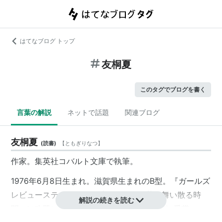
はてなブログ トップ
友桐夏
このタグでブログを書く
言葉の解説
ネットで話題
関連ブログ
友桐夏
(
読書
)
【
ともぎりなつ
】
作家。集英社コバルト文庫で執筆。
1976年6月8日生まれ。滋賀県生まれのB型。『ガールズ
レビューステイ』（刊行時には『白い花の舞い散る時
解説の続きを読む
間』に改題）で2005年度ロマン大賞〈佳作〉受賞。