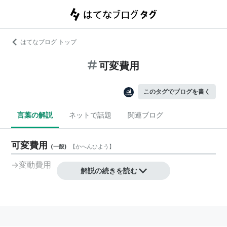
はてなブログ トップ
可変費用
このタグでブログを書く
言葉の解説
ネットで話題
関連ブログ
可変費用
(
一般
)
【
かへんひよう
】
→
変動費用
解説の続きを読む