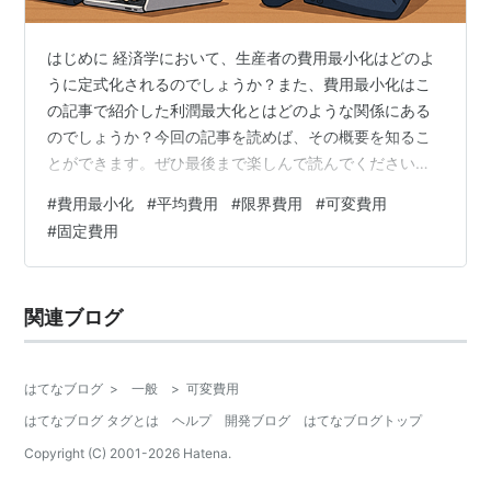
はじめに 経済学において、生産者の費用最小化はどのよ
うに定式化されるのでしょうか？また、費用最小化はこ
の記事で紹介した利潤最大化とはどのような関係にある
のでしょうか？今回の記事を読めば、その概要を知るこ
とができます。ぜひ最後まで楽しんで読んでください
ね！ なお、今回の記事では、この記事の財についての仮
#
費用最小化
#
平均費用
#
限界費用
#
可変費用
定を引き継ぎます。 目次 はじめに 目次 費用最小化 長期
#
固定費用
短期 平均費用と限界費用 利潤最大化 おわりに 費用最小
化 経済学では、投入財1、投入財2の価格が与えられたと
き、生産量を達成するための最小の費用や、最小の費用
関連ブログ
を実現する投入財1、投入財2の投入量を考えることがあ
ります。これを費用最小化問…
はてなブログ
>
一般
>
可変費用
はてなブログ タグとは
ヘルプ
開発ブログ
はてなブログトップ
Copyright (C) 2001-
2026
Hatena.