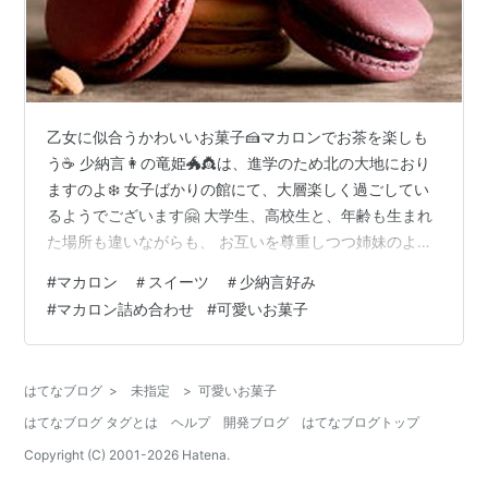
乙女に似合うかわいいお菓子🍰マカロンでお茶を楽しも
う☕️ 少納言👩の竜姫🐲👸は、進学のため北の大地におり
ますのよ❄️ 女子ばかりの館にて、大層楽しく過ごしてい
るようでございます🤗 大学生、高校生と、年齢も生まれ
た場所も違いながらも、 お互いを尊重しつつ姉妹のよう
に絆を深めているのを聞くにつけ、 北の大地の土地柄と
#
マカロン ＃スイーツ ＃少納言好み
いい、人のおおらかさといい感謝しかございませぬ🌸 少
#
マカロン詰め合わせ
#
可愛いお菓子
納言👩は、特に行きたいところも欲しいものもなく、 楽
しみは、ネコ様🐱と遊ぶこと 早朝🌅五時十五分から
zoomで開催している🌷開運笑顔の体操🌷 笑顔応援隊 iの
はてなブログ
>
未指定
>
可愛いお菓子
活動や、笑いヨガ仲間のzoomの笑いヨガに参加すること
はてなブログ タグとは
ヘルプ
開発ブログ
はてなブログトップ
🤗 保育園のお仕事 ブ…
Copyright (C) 2001-
2026
Hatena.