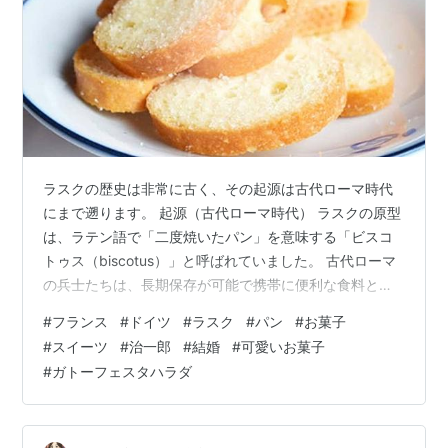
ラスクの歴史は非常に古く、その起源は古代ローマ時代
にまで遡ります。 起源（古代ローマ時代） ラスクの原型
は、ラテン語で「二度焼いたパン」を意味する「ビスコ
トゥス（biscotus）」と呼ばれていました。 古代ローマ
の兵士たちは、長期保存が可能で携帯に便利な食料とし
て、この二度焼きパンを遠征に持参し、重宝していまし
#
フランス
#
ドイツ
#
ラスク
#
パン
#
お菓子
た。 水分を飛ばすことで保存性を高めた乾パンが、ラス
#
スイーツ
#
治一郎
#
結婚
#
可愛いお菓子
クの始まりとされています。 中世ヨーロッパ 中世ヨーロ
#
ガトーフェスタハラダ
ッパにおいても、ラスクはその保存性の高さから広く普
及しました。特に、航海が盛んになった時代には、船乗
りたちの重要な食糧として利用されました。 船上では新