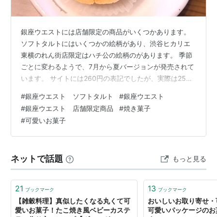
銀座ウエストには店舗限定の商品がいくつかあります。
ソフトタルトにはいくつかの絵柄があり、渋谷ヒカリエ
東横のれん街店限定はハチ公の絵柄のがあります。 季節
ごとに変わるようで、7月から夏バージョンが発売されて
います。 サイトには260円の表記でしたが、実際は259
円でした。1つしか買わなかったのにとても丁寧に接客し
#
銀座ウエスト ソフトタルト
#
銀座ウエスト
てくださったのが流石銀座ウエストさんだなと感じまし
#
銀座ウエスト 店舗限定商品
#
焼き菓子
た☺️ 入れてくれた袋もリボンの絵柄もあって可愛いです
#
可愛いお菓子
ね。 ソフトタルトで隠れてますが、ロゴも勿論描かれて
ますよ。 ソフトタルトの名前の通りちょっと柔らかいの
で持ち帰りの際に端が少し潰れてしまいましたが、柄が
ネットで話題
もっと見る
無事でよかったです🥲 ハチ公…
21
13
ブックマーク
ブックマーク
【雑穀料理】真似したくなる丸くて可
おいしいお取り寄せ・
愛いお菓子！たこ焼き風ベビーカステ
可愛いパッケージのお