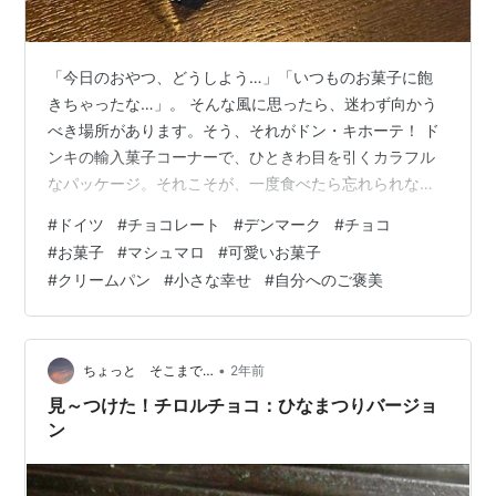
「今日のおやつ、どうしよう…」「いつものお菓子に飽
きちゃったな…」。 そんな風に思ったら、迷わず向かう
べき場所があります。そう、それがドン・キホーテ！ ド
ンキの輸入菓子コーナーで、ひときわ目を引くカラフル
なパッケージ。それこそが、一度食べたら忘れられない
「ディックマンチョコ」です。 「ふわパリッ」とした薄
#
ドイツ
#
チョコレート
#
デンマーク
#
チョコ
いチョコの層を破ると、中から「とろ〜り」とろけるよ
#
お菓子
#
マシュマロ
#
可愛いお菓子
うな、驚くほど軽いマシュマロ。この絶妙なハーモニー
#
クリームパン
#
小さな幸せ
#
自分へのご褒美
は、まさに至福の瞬間。多くの人が「ドンキで出会った
運命のお菓子」と絶賛するディックマンチョコの魅力
と、その意外な歴史、さらに食卓のマンネリを打破する
絶品アレンジレシピまで、徹底的に深掘りします。…
•
ちょっと そこまで…
2年前
見～つけた！チロルチョコ：ひなまつりバージョ
ン