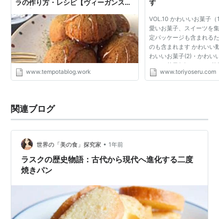
ラの作り方・レシピ【ヴィーガンスイ
す
ーツ】 - Tempota Blog
VOL.10 かわいいお菓子
愛いお菓子、スイーツを集
定パッケージも含まれる
のも含まれます かわいい
わいいお菓子(2)・かわい
いいお菓子(4) かわいい
www.tempotablog.work
www.toriyoseru.com
ション 新潟県にあるマツ
コレート 日本...
関連ブログ
•
世界の「美の食」探究家
1年前
ラスクの歴史物語：古代から現代へ進化する二度
焼きパン