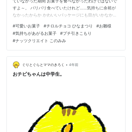
ていなかった期間 お菓子を食べなかったわけではないで
すよ～。 バリバリ食べていたけれど……気持ちに余裕が
なかったからか かわいいパッケージにも目がいかなかっ
ただけです(^^;) 今年に入って少し余裕がでてきたぞ～。
#
可愛いお菓子
#
チロルチョコ ひなまつり
#
お雛様
生協のカタログで見つけたかわいいさん、届きました(*^-
#
気持ちがあがるお菓子
#
プチ引きこもり
^*) チロルチョコのひなまつりバージョン♪ 夜中に次の日
#
ナッツクリエイト このみみ
の夕食作りした後で写真撮ったので……流し台の上(._.) 映
えもなにもなくてごめんなさい～。 10年以上前かな？ 実
はチロルチョコの包み紙を集めて写真を撮った…
•
ぐりとぐらとママのきろく
4年前
おチビちゃんは中学生。