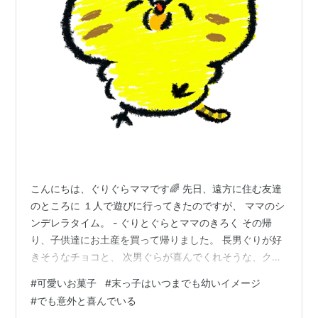
こんにちは、ぐりぐらママです🌈 先日、遠方に住む友達
のところに １人で遊びに行ってきたのですが、 ママのシ
ンデレラタイム。 - ぐりとぐらとママのきろく その帰
り、子供達にお土産を買って帰りました。 長男ぐりが好
きそうなチョコと、 次男ぐらが喜んでくれそうな、クッ
キー。 ねこちゃん🐱 次男ぐらは、可愛いものが好きで、
#
可愛いお菓子
#
末っ子はいつまでも幼いイメージ
すみっコぐらしが大好きだったんです、 幼稚園の頃。
#
でも意外と喜んでいる
（って、何年前の話よ🤣） 次男ぐらには、中学生になっ