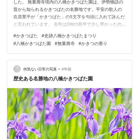
した。 無量壽寺境内の八橋かきつばた園は、伊勢物語の
昔から知られるかきつばたの名勝地です。平安の歌人の
在原業平が「かきつばた」の5文字を句頭に入れて詠んだ
と言われています。 去年はGWの前半で少し早かったの
で、今年はGWの後半にしました。バラツキはあります
#
かきつばた
#
史跡八橋かきつばたまつり
が、池によっては見頃になっています。
#
八橋かきつばた園
#
無量壽寺
#
かきつの香り
www.sxvblog.com 八橋のかきつばたは、一時的に育成
不良におちいったそうですが、保存・育成に携わる皆さ
んが再生に力を尽くされています。 天気は晴れ時々くも
りで、時間と共に風がでてきました。早朝は雲があった
•
何気ない日常の写真
4年前
ので、明るいながらもしっとりとした雰囲気…
歴史ある名勝地の八橋かきつばた園