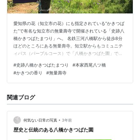
愛知県の花（知立市の花）にも指定されている“かきつば
た”で有名な知立市の無量壽寺で開催されている「史跡八
橋かきつばたまつり」へ。 名鉄三河八橋駅から徒歩8分
ほどのところにある無量壽寺。知立駅からもコミュニテ
ィバス（パープルコース）で「八橋かきつばた園」で下
車する方法もある。以前、3人組の年上のお姉さまが「八
#
史跡八橋かきつばたまつり
#
本家西尾八ツ橋
橋かきつばた園」停留所から随分離れた場所で、地図を
#
かきつの香り
#
無量壽寺
見て会場を探していたので、違うところで下車したの
か、知立駅から歩かれたのかは不明である。 ちなみに知
立駅から歩くと徒歩30分はようするようだ。 【名鉄バス
関連ブログ
知立営業所】TEL：0566-81-4334 名鉄知立駅からコミ
ュニティバスは１時間に１…
•
何気ない日常の写真
3年前
歴史と伝統のある八橋かきつばた園