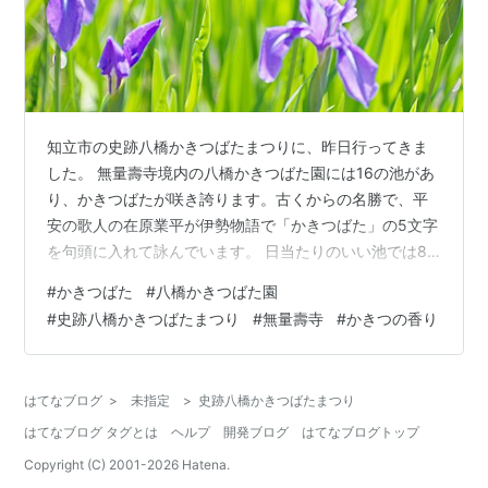
知立市の史跡八橋かきつばたまつりに、昨日行ってきま
した。 無量壽寺境内の八橋かきつばた園には16の池があ
り、かきつばたが咲き誇ります。古くからの名勝で、平
安の歌人の在原業平が伊勢物語で「かきつばた」の5文字
を句頭に入れて詠んでいます。 日当たりのいい池では8
割くらい咲いており、GW中は十分に楽しめると思いま
#
かきつばた
#
八橋かきつばた園
す。 いつもは花曇りか雨上がりに撮ることが多いのです
#
史跡八橋かきつばたまつり
#
無量壽寺
#
かきつの香り
が、今回は緑を綺麗に撮るために晴天を選びました。池
の水に光が反射して緑が光り輝いています。 K-3＋
DA★50-135 2022/5 八橋かきつばた園 かきつばたまつ
はてなブログ
>
未指定
>
史跡八橋かきつばたまつり
り限定との声に誘われ、園内で売っていた京銘菓 本家西
はてなブログ タグとは
ヘルプ
開発ブログ
はてなブログトップ
尾八ッ橋のあんなま「か…
Copyright (C) 2001-
2026
Hatena.