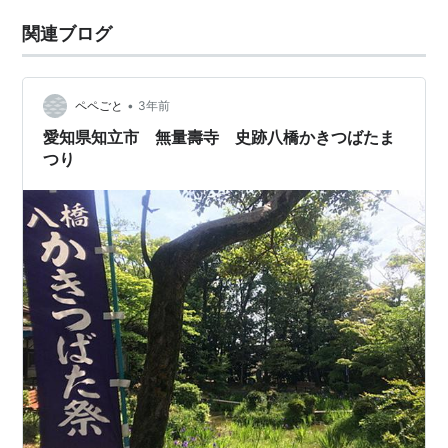
関連ブログ
•
ペペごと
3年前
愛知県知立市 無量壽寺 史跡八橋かきつばたま
つり