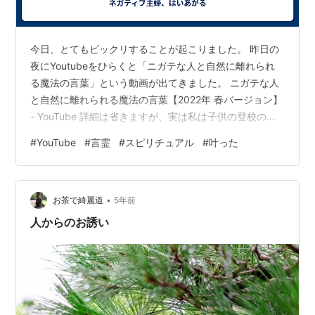
今日、とてもビックリすることが起こりました。 昨日の
夜にYoutubeをひらくと「ニガテな人と自然に離れられ
る魔法の言葉」という動画が出てきました。 ニガテな人
と自然に離れられる魔法の言葉【2022年 春バージョン】
- YouTube 詳細は省きますが、実は私は子供の登校のこ
とで距離を置きたい人がいて、ここ最近の心配の種にな
#
YouTube
#
言霊
#
スピリチュアル
#
叶った
っていました。 とてもタイムリーなタイトルの動画で、
さっそく見て、ただ言うだけなので言葉を何度か唱えま
した。 すると、今朝。 心配の種になっていた人が、自分
•
たちの都合でもう少し遅い時間に登校することにしまし
お茶で綺麗道
5年前
たと私に言いに来られたんです！ 嘘みたいな展開に「わ
人からのお誘い
かりました」と…