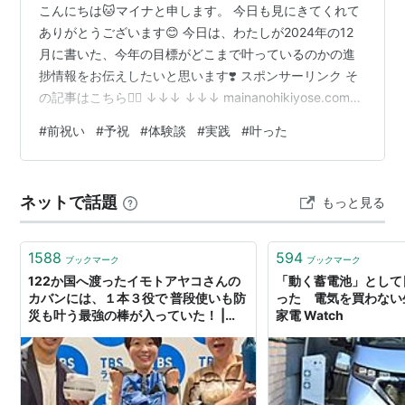
こんにちは🐱マイナと申します。 今日も見にきてくれて
ありがとうございます😊 今日は、わたしが2024年の12
月に書いた、今年の目標がどこまで叶っているのかの進
捗情報をお伝えしたいと思います❣️ スポンサーリンク そ
の記事はこちら💁‍♀️ ↓↓↓ ↓↓↓ mainanohikiyose.com
そしてこれは、ただの目標ではないんです💡 前祝いの法
#
前祝い
#
予祝
#
体験談
#
実践
#
叶った
則ってご存知ですか？ ご存知ない方はこちらをぜひ💁
↓↓↓ ↓↓↓ mainanohikiyose.com この目標は、もうす
でに叶ったかのように書いて、叶ったときの嬉しい気持
ネットで話題
もっと見る
ちを妄想しながら日々を過ごすんです。 ちなみにわたし
がたてた目標は5つ☺️ ※…
1588
594
ブックマーク
ブックマーク
122か国へ渡ったイモトアヤコさんの
「動く蓄電池」として
カバンには、１本３役で 普段使いも防
った 電気を買わない生
災も叶う最強の棒が入っていた！ |
家電 Watch
TBSラジオ