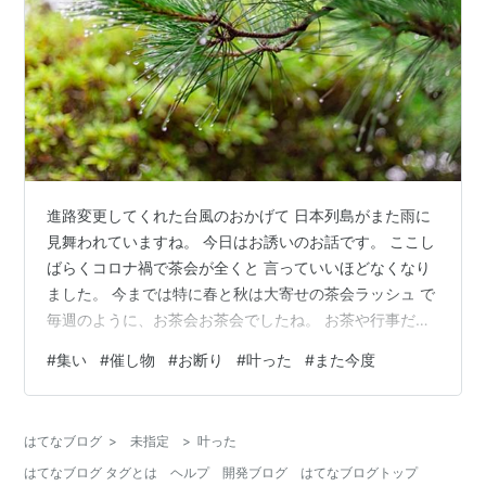
進路変更してくれた台風のおかげて 日本列島がまた雨に
見舞われていますね。 今日はお誘いのお話です。 ここし
ばらくコロナ禍で茶会が全くと 言っていいほどなくなり
ました。 今までは特に春と秋は大寄せの茶会ラッシュ で
毎週のように、お茶会お茶会でしたね。 お茶や行事だけ
に限らないですが、 人から色々お誘いがかかると思いま
#
集い
#
催し物
#
お断り
#
叶った
#
また今度
す。 大体の人が、また今度誘って下さいと お断りしま
す。 社交辞令のようですよね。 お声かけしても、お断り
になる方が ほとんどです。 古い友人が愚痴を聞いて欲し
はてなブログ
>
未指定
>
叶った
いために 誘って来るのはお断りした方がいいと 思います
はてなブログ タグとは
ヘルプ
開発ブログ
はてなブログトップ
が、(^^) 集いや一夜だけのコンサート、 やっと叶った催