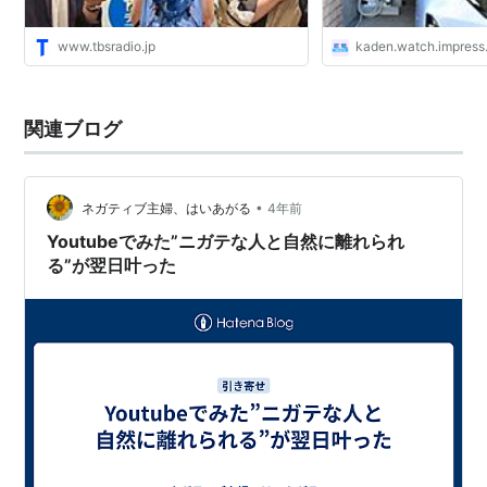
www.tbsradio.jp
kaden.watch.impress.
関連ブログ
•
ネガティブ主婦、はいあがる
4年前
Youtubeでみた”ニガテな人と自然に離れられ
る”が翌日叶った