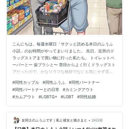
こんにちは。毎週水曜日「サクッと読める本日のふうふ
小話」のお時間がやってまいりました。 先日、近所のド
ラッグストアまで買い物に行った私たち。 トイレットペ
ーパーとー 歯ブラシと〜 普段からよく行くドラッグスト
アだったので、かなりラフな格好でなにも気にせず店内
を歩いていました。 あ、シャントリはあったっけ？ 多
#
同性カップル
#
同性ふうふ
#
同性パートナー
分、まだ残ってるはずー… そんな話をしながら歩いてい
#
同性パートナーとの日常
#
カミングアウト
たときのことでした。 あれ？もしかして、しんさん？ 突
#
カムアウト
#
LGBTQ+
#
LGBT
#
同性結婚
然話しかけられるパートナー。私は瞬時に仕事に関係の
ある誰かと推測したものの、反射でつい一緒に足を止め
てしまいました。 （しまった…！） あ、○○さん。こん
ばんはー。 何事もなく挨拶をす…
•
女同士のふうふです｜私と彼女と猫さまと
24日前