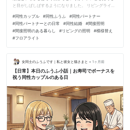
と目がしぱしぱするようになりました。 リビングライト
の照度を落としたり、カーテンを閉めたり、いっそ暗く
#
同性カップル
#
同性ふうふ
#
同性パートナー
したりと色々試してみたのですが、なかなか改善されま
#
同性パートナーとの日常
#
同性結婚
#
間接照明
せん。 うーん……爆発的にまぶしいわけじゃないんだけ
#
間接照明のある暮らし
#
リビングの照明
#
模様替え
ど、なんか目に痛いんだよなぁ。 部屋暗くするとテレビ
#
フロアライト
まぶしいし、テレビの照度落とすと明るい時間は見づら
いしねぇ。 ごまかしながらやり過ごしていたのですが、
いよいよこめかみの痛みにまで発…
•
女同士のふうふです｜私と彼女と猫さまと
1ヶ月前
【日常】本日のふうふ小話｜お寿司でボーナスを
祝う同性カップルのある日