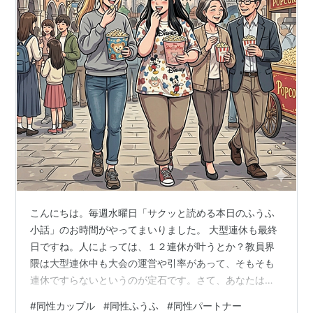
こんにちは。毎週水曜日「サクッと読める本日のふうふ
小話」のお時間がやってまいりました。 大型連休も最終
日ですね。人によっては、１２連休が叶うとか？教員界
隈は大型連休中も大会の運営や引率があって、そもそも
連休ですらないというのが定石です。さて、あなたはど
んな大型連休を過ごしましたか？ 我が家は基本、ゴール
#
同性カップル
#
同性ふうふ
#
同性パートナー