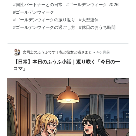
デンウィークは出かけません。 人が多いし、道路は混ん
#
同性パートナーとの日常
#
ゴールデンウィーク 2026
でるし、泊まりに行こうもんならホテルはどこも高いか
#
ゴールデンウィーク
らです。 だがしかし、今年のゴールデンウィークは少し
#
ゴールデンウィークの振り返り
#
大型連休
違っていました。 ディズニーシーへ行こう お洋服を買い
#
ゴールデンウィークの過ごし方
#
休日のおうち時間
に行こう おそうじをしよう 友だちとランチをしよう デ
ィズニーシーへ行こう 両親がディズ…
•
女同士のふうふです｜私と彼女と猫さまと
4ヶ月前
【日常】本日のふうふ小話｜返り咲く「今日の一
コマ」