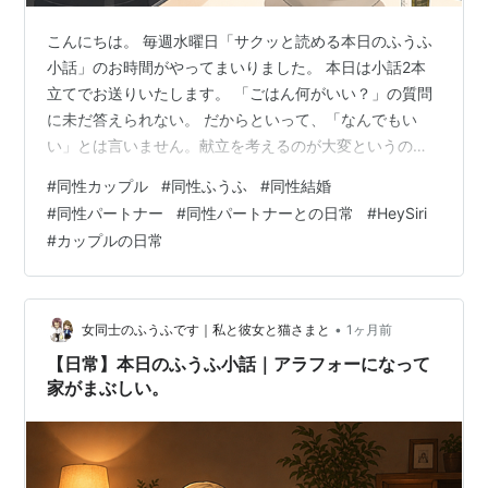
こんにちは。 毎週水曜日「サクッと読める本日のふうふ
小話」のお時間がやってまいりました。 本日は小話2本
立てでお送りいたします。 「ごはん何がいい？」の質問
に未だ答えられない。 だからといって、「なんでもい
い」とは言いません。献立を考えるのが大変というの
は、私も重々わかっているのです。でも、「食べたいも
#
同性カップル
#
同性ふうふ
#
同性結婚
の」というのが私にはすごく難しい。 「食べたいもの」
#
同性パートナー
#
同性パートナーとの日常
#
HeySiri
というものが基本的にとても少ない私。食べ物に興味が
#
カップルの日常
ないわけではないんだけど、食に関しては割と受け身
で、「今日のゴハンはこれです」とか「ここに行こう」
と言われたものを受け入れがち。 夕飯食べたいものあ
る？ うーーん……………肉？ いつもこんな感じ…
•
女同士のふうふです｜私と彼女と猫さまと
1ヶ月前
【日常】本日のふうふ小話｜アラフォーになって
家がまぶしい。