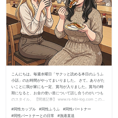
こんにちは。毎週水曜日「サクッと読める本日のふうふ
小話」のお時間がやってまいりました。 さて。ありがた
いことに我が家にも一定、賞与が入りました。賞与の時
期になると、お金の使い道について話し合うのがいつも
のスタイル。 【関連記事】 www.rs-hibi-log.com この夏
は、エアコンの買い替え、そして、きっと今年で一度区
#
同性カップル
#
同性ふうふ
#
同性パートナー
切り…と決めた宮古島旅行のためにお金を使うことにし
#
同性パートナーとの日常
#
漁港直送