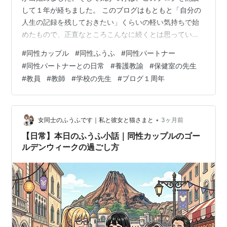
して１年が経ちました。 このブログはもともと「自分の
人生の記録を残しておきたい」くらいの軽い気持ちで始
めたもので、正直なところこんなに続くとは思っていま
せんでした。 飽きっぽい私が続けられたのですから、こ
#
同性カップル
#
同性ふうふ
#
同性パートナー
れはちょっとした事件です。 今回はブログ開設１周年と
#
同性パートナーとの日常
#
養護教諭
#
保健室の先生
いうことで、この１年間で見えてきたことや感じたこと
#
教員
#
教師
#
学校の先生
#
ブログ１周年
を書いてみようと思います。 🗓1年間で書いてきたこと
🏫学校のことは意外と知られていない 🛌保健室は「休む
場所」だけではない 👭同性カップルは意外と普通に暮ら
している 🌈おわりに：読んでくださっ…
•
女同士のふうふです｜私と彼女と猫さまと
3ヶ月前
【日常】本日のふうふ小話｜同性カップルのゴー
ルデンウィークの過ごし方