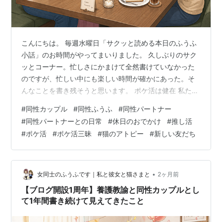
こんにちは。 毎週水曜日「サクッと読める本日のふうふ
小話」のお時間がやってまいりました。 久しぶりのサク
ッとコーナー。忙しさにかまけて全然書けていなかった
のですが、忙しい中にも楽しい時間が確かにあった。そ
んなことを書き残そうと思います。 ポケ活は健在 私たち
ふうふは、ふたり揃ってポケモンが大好きです。そんな
#
同性カップル
#
同性ふうふ
#
同性パートナー
ポケモンが、今年でなんと30周年という記念すべき節
#
同性パートナーとの日常
#
休日のおでかけ
#
推し活
目。 定期的にポケパークへ行ってデトックス。 企業コラ
#
ポケ活
#
ポケ活三昧
#
猫のアトピー
#
新しい友だち
ボにも乗っかったし、 30周年一番くじも神引きだった。
こんな感じで、我が家の毎日はポケモンでいっぱいで
す。 行けなかった場所や手に入らなかったアイテムもあ
りますが、今後もコラボ企画は待っ…
•
女同士のふうふです｜私と彼女と猫さまと
2ヶ月前
【ブログ開設1周年】養護教諭と同性カップルとし
て1年間書き続けて見えてきたこと