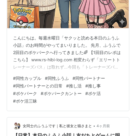
こんにちは。毎週水曜日「サクッと読める本日のふうふ
小話」のお時間がやってまいりました。 先月、ふうふで
2回目のポケパークへ行ってきました🌈 【1回目のレポは
こちら】 www.rs-hibi-log.com 相変わらず「エリートト
レーナーズパス」は取れず…今回も「トレーナーズパ
ス」で行ってきました。 2回目は少し落ち着いて周りを
#
同性カップル
#
同性ふうふ
#
同性パートナー
見ることができてたので、初回とはまた違う景色が見れ
#
同性パートナーとの日常
#
推し活
#
推し事
ました。それでも確実にいえることは、ポケモンが好き
#
ポケパーク
#
ポケパークカントー
#
ポケ活
なら、何度きても楽しいということ。 2回目の来訪は、
#
ポケ活三昧
私たちにとってまさに「最前列」回。 【前回来れなかっ
たポケモンセンターで最前列になり、ポケモンを託され
たパートナー。嬉し…
•
女同士のふうふです｜私と彼女と猫さまと
4ヶ月前
【日常】本日のふうふ小話｜友だちとゲームに明