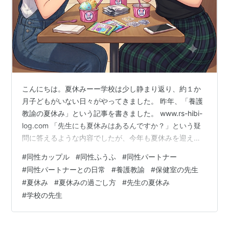
こんにちは。夏休みーー学校は少し静まり返り、約１か
月子どもがいない日々がやってきました。 昨年、「養護
教諭の夏休み」という記事を書きました。 www.rs-hibi-
log.com 「先生にも夏休みはあるんですか？」という疑
問に答えるような内容でしたが、今年も夏休みを迎えた
ので、近況をまとめてみようと思います。 SNSを見てい
#
同性カップル
#
同性ふうふ
#
同性パートナー
ると、いまだに学校の先生は、「夏休みはずっと休み」
#
同性パートナーとの日常
#
養護教諭
#
保健室の先生
というイメージを持たれるようです。 しかし、実際には
#
夏休み
#
夏休みの過ごし方
#
先生の夏休み
研修や会議があって出勤をしています。それでも、普段
#
学校の先生
より少し時間に余裕ができるのもまた事実。 だからこ
そ、この夏は仕事から少し距離をとって、自分の好きな
ことや、ふうふで過ご…