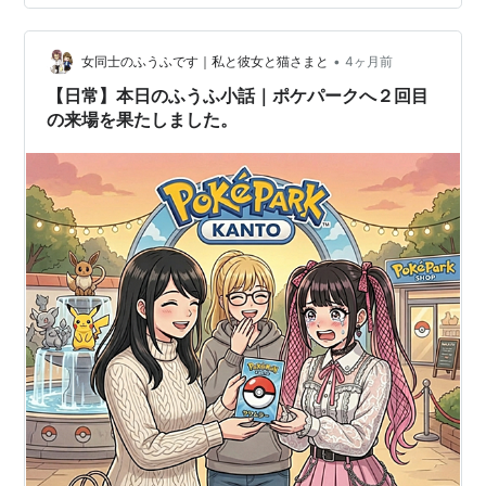
たの？ 保健室ではこんな対応してね……。ーー保育園で
は今日何があった？ 今日は天気がよかったらお散歩して
ね、子どもがこんなもの見つけて… そうい…
•
女同士のふうふです｜私と彼女と猫さまと
4ヶ月前
【日常】本日のふうふ小話｜ポケパークへ２回目
の来場を果たしました。