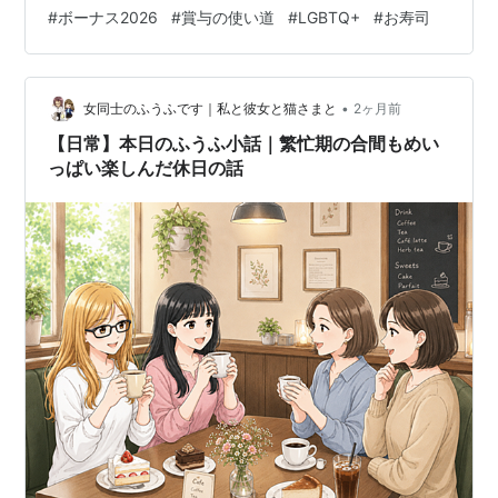
た我が家。残りは貯金です。 そして、ボーナスのタイミ
#
ボーナス2026
#
賞与の使い道
#
LGBTQ+
#
お寿司
ングでいつも行くところがあります。 なんかほしいもの
とか、行きたいところとかある？ お寿司！あそこのお寿
司が食べたい。 いわゆる100円寿司と呼ばれる回転寿司
ではない方のお…
•
女同士のふうふです｜私と彼女と猫さまと
2ヶ月前
【日常】本日のふうふ小話｜繁忙期の合間もめい
っぱい楽しんだ休日の話