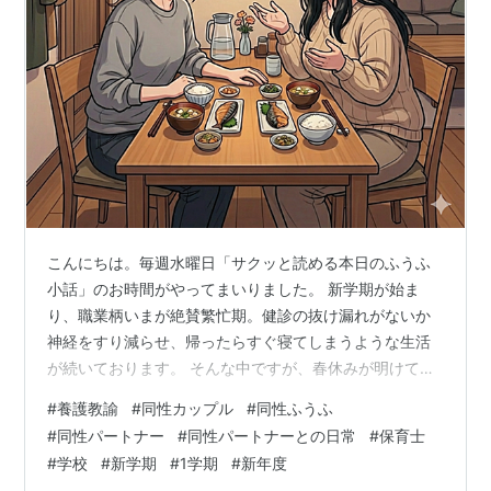
こんにちは。毎週水曜日「サクッと読める本日のふうふ
小話」のお時間がやってまいりました。 新学期が始ま
り、職業柄いまが絶賛繁忙期。健診の抜け漏れがないか
神経をすり減らせ、帰ったらすぐ寝てしまうような生活
が続いております。 そんな中ですが、春休みが明けて生
徒たちが登校するようになり、我が家で少しの間消えて
#
養護教諭
#
同性カップル
#
同性ふうふ
いた「今日の子どもたちとの一コマ」をお披露目する時
#
同性パートナー
#
同性パートナーとの日常
#
保育士
間が戻ってきました。 今日保健室の来室多くてさ、こん
#
学校
#
新学期
#
1学期
#
新年度
なケガがあって… え、それは大変だったね。どう対応し