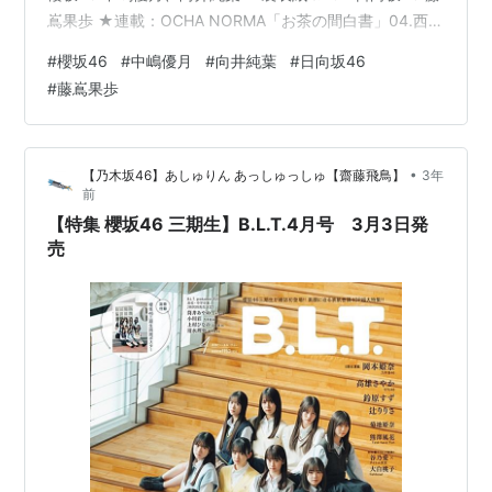
嶌果歩 ★連載：OCHA NORMA「お茶の間白書」04.西﨑
美空＋北原もも ★SUPER☆GiRLS 鎌田彩樺 柏綾菜 河村
#
櫻坂46
#
中嶋優月
#
向井純葉
#
日向坂46
果歩 櫻井陽夏 4P ★高嶺のなでしこ 日向端ひな 4P ★ナ
#
藤嶌果歩
ナランド ★FRUITS ZIPPER 松本かれん
★JamsCollection 集合撮影＆インタビュー連載：津代美
月（JamsCollection）「つしログ」4P…
•
【乃木坂46】あしゅりん あっしゅっしゅ【齋藤飛鳥】
3年
前
【特集 櫻坂46 三期生】B.L.T.4月号 3月3日発
売