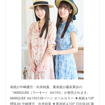
表紙が中嶋優月・向井純葉、裏表紙が藤嶌果歩の
「MARQUEE（マーキー） Vol.150」が発売されます。
MARQUEE Vol.150128ページ オールカラー ★表紙＆13P
櫻坂46 中嶋優月、向井純葉 ★裏表紙＆10P 日向坂46 藤