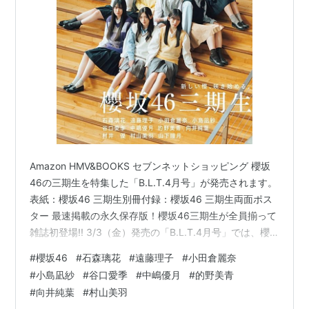
Amazon HMV&BOOKS セブンネットショッピング 櫻坂
46の三期生を特集した「B.L.T.4月号」が発売されます。
表紙：櫻坂46 三期生別冊付録：櫻坂46 三期生両面ポス
ター 最速掲載の永久保存版！櫻坂46三期生が全員揃って
雑誌初登場!! 3/3（金）発売の「B.L.T.4月号」では、櫻
坂46三期生が雑誌初登場で表紙＆巻頭を飾る！昨年6月
#
櫻坂46
#
石森璃花
#
遠藤理子
#
小田倉麗奈
から始まった「櫻坂46新メンバーオーディション」には
#
小島凪紗
#
谷口愛季
#
中嶋優月
#
的野美青
4万5千人を超える応募が。現在、その狭き門をくぐり抜
#
向井純葉
#
村山美羽
けた石森璃花、遠藤理子、小田倉麗奈、小島凪紗、谷口