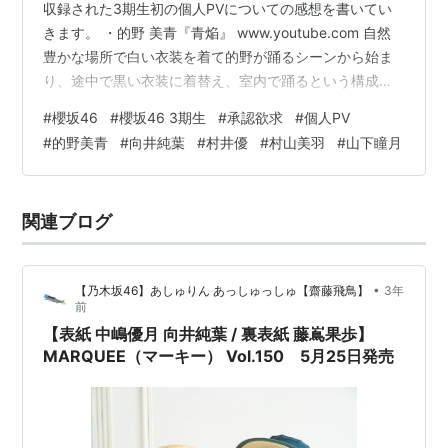
収録された3期生初の個人PVについての感想を書いてい
きます。 ・的野 美青『青焔』 www.youtube.com 自然
豊かな場所で白い衣装を着て的野が踊るシーンから始ま
り、途中で黒い衣装に着替え、室内で踊るという構成。
PVの中で歌声も聞くことができるが、エフェクトが強く
#
櫻坂46
#
櫻坂46 3期生
#
承認欲求
#
個人PV
本来の低い声ではなくなってしまっている。一旦曲が終
#
的野美青
#
向井純葉
#
村井優
#
村山美羽
#
山下瞳月
了した後、「Another the Scene」というタイトルで、本
編とは違うカットを使用した映像が流れるが、大幅に映
像が違うわけではないので本編とさほど違いは感じなか
関連ブログ
った。本編でクールな印象を与えているだけに、この…
•
【乃木坂46】あしゅりん あっしゅっしゅ【齋藤飛鳥】
3年
前
【表紙 中嶋優月 向井純葉 / 裏表紙 藤嶌果歩】
MARQUEE（マーキー） Vol.150 5月25日発売