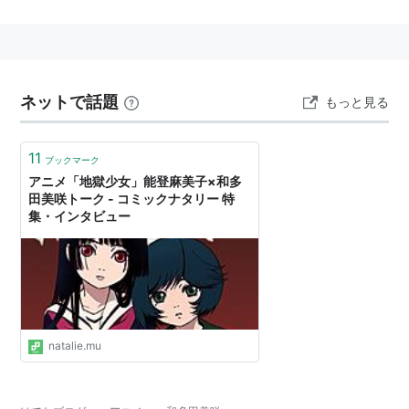
バトルスピリッツ ダブルドライブ
（茂上健斗）
リスト::声優/ら・わ行
ネットで話題
もっと見る
11
ブックマーク
アニメ「地獄少女」能登麻美子×和多
田美咲トーク - コミックナタリー 特
集・インタビュー
natalie.mu