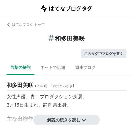
はてなブログ トップ
和多田美咲
このタグでブログを書く
言葉の解説
ネットで話題
関連ブログ
和多田美咲
(
アニメ
)
【
わただみさき
】
女性声優。青二プロダクション所属。
3月16日生まれ、静岡県出身。
主な出演作品
解説の続きを読む
無彩限のファントム・ワールド（佐茂アリナ）