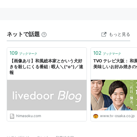
た“モノ”。それは文化だったり、人情だったり、道具だ
ったりするが、それらを支える人々やしきたりなどを知
り、日常生活や旅先で、日本をもっと楽しめるようにな
ろうという番組。映像はひたすら上質に“美しさ”を追求
ネットで話題
もっと見る
し、その中に遊び心をふんだんに盛り込んむ。
キャッチコピーは「日本っていいな。」
109
102
ブックマーク
ブックマーク
番組開始から2009年9月までは、毎週月曜20:00〜
【画像あり】和風総本家とかいう犬好
TVO テレビ大阪： 和
20:54に放送。2009年10月以降は、木曜21:00〜21:54
きを殺しにくる番組 : 暇人＼(^o^)／速
美味しいお好み焼きの
報
に放送されている。
番組マスコットとして、0歳の豆柴「豆助」が毎回登場
する。
出演
himasoku.com
www.tv-osaka.co.jp
地井武男（2012年2月9日放送分まで）
萬田久子
東貴博（Take2） ほか