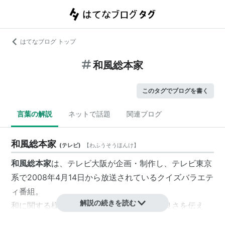
はてなブログ トップ
和風総本家
このタグでブログを書く
言葉の解説
ネットで話題
関連ブログ
和風総本家
(
テレビ
)
【
わふうそうほんけ
】
和風総本家
は、テレビ大阪が企画・制作し、テレビ東京
系で2008年4月14日から放送されているクイズバラエテ
ィ番組。
解説の続きを読む
和に関する様々な物事を取り上げ、日本の良さを伝え
る。日本人なら知っておきたい、大切に受け継がれてき