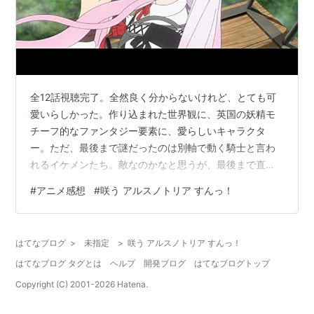
全12話視聴完了。全然良く分からないけれど、とても可
愛いらしかった。作り込まれた世界観に、英国の妖精モ
チーフ的なファンタジー要素に、愛らしいキャラクタ
ー。ただ、最後まで謎だったのは別軸で動く騎士と言わ
れるイケメンたち。敵なのかなと思うが、最後まで直接
的絡みもなく、この12話は何か別の物語りの序章でしか
#
アニメ感想
#
咲う アルスノトリア すんっ！
なかったのだろうかと。ストーリーは、全寮制の魔法学
園都市アシュラムを舞台に、ペンタグラムと呼ばれる少
女たちが淑女を目指して日々学び生活する日常系作品。
はてなブログ
>
未指定
>
咲う アルスノトリア すんっ！
主人公はすんすん鼻が敏感でいつも不安そうな少女アル
はてなブログ タグとは
ヘルプ
開発ブログ
はてなブログトップ
スノトリア。ムードメーカーのおかっぱ少女メル。無口
でマイペースな黒髪ぱっつんの小アルベール。委員長…
Copyright (C) 2001-
2026
Hatena.