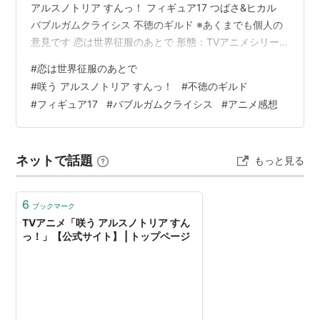
アルスノトリア すんっ！ フィギュア17 つばさ&ヒカル
バブルガムクライシス 不徳のギルド ※あくまでも個人の
意見です 恋は世界征服のあとで 形態：TVアニメシリー
ズ 放送年：2022年(2022年春アニメ) 話数：12話 ジャン
#
恋は世界征服のあとで
ル：ラブコメ 制作会社：Project No.9 オススメ度：
#
咲う アルスノトリア すんっ！
#
不徳のギルド
★★★★☆(85/100) あらすじ：ある二人の初々しいカッ
#
フィギュア17
#
バブルガムクライシス
#
アニメ感想
プルがいた。名前は相原不動と禍原デス美、しかし二人
の正体は氷結戦隊ジェラート5のリーダー・レッドジェラ
ートと悪の秘密結社ゲッコーの戦…
ネットで話題
もっと見る
6
ブックマーク
TVアニメ「咲う アルスノトリア すん
っ！」【公式サイト】 | トップページ