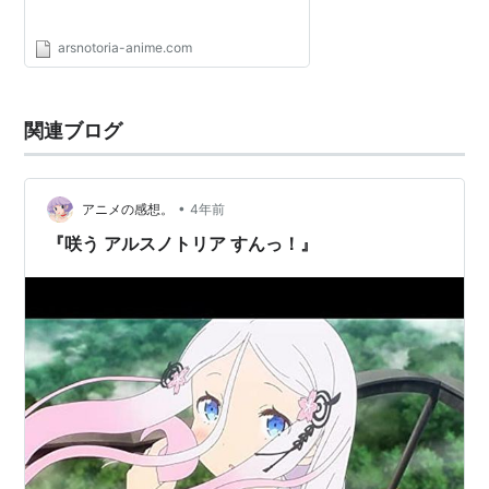
arsnotoria-anime.com
関連ブログ
•
アニメの感想。
4年前
『咲う アルスノトリア すんっ！』