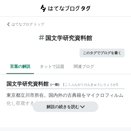
はてなブログ トップ
国文学研究資料館
このタグでブログを書く
言葉の解説
ネットで話題
関連ブログ
国文学研究資料館
(
一般
)
【
こくぶんがくけんきゅうしりょうか
】
東京都立川市所在。国内外の古典籍をマイクロフィルム
化し収蔵する大学共同利用機関。
解説の続きを読む