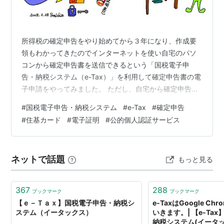
所得税の確定申告をやり始めてから３年になり、作成要
領もわかってきたのでインターネットを使い自宅のパソ
コンから確定申告書を送信できるという「国税電子申
告・納税システム（e-Tax）」を利用して確定申告書の電
子申請をやってみました。 ただし、自宅から確定申告書
を送信するには自宅のパソコンにICカード読取装置を必
#
国税電子申告・納税システム
#
e-Tax
#
確定申告
要としますが、今回は購入せずに柏税務署に行き、そこ
#
住基カード
#
電子証明
#
公的個人認証サービス
のパソコンで送信しました。 確定申告を手計算や作成ソ
フトを使い作成し、提出する場合とe-Taxを利用する場合
の基本的な違いは確定申告書として手渡しで提出するか
ネットで話題
もっと見る
確定申告データに電子証明書を添付してインターネット
で送るかどうかの違いです。 e-T…
367
288
ブックマーク
ブックマーク
【ｅ－Ｔａｘ】国税電子申告・納税シ
e-TaxはGoogle C
ステム（イータックス）
いきます。| 【e-Ta
納税システム(イータッ