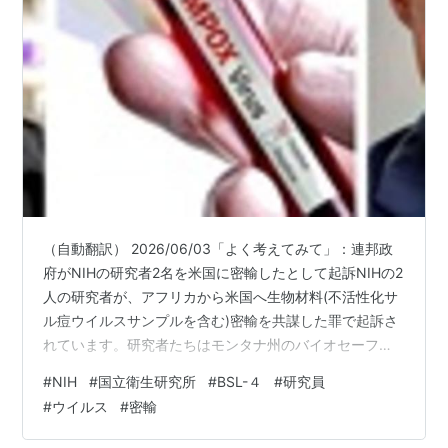
（自動翻訳） 2026/06/03「よく考えてみて」：連邦政
府がNIHの研究者2名を米国に密輸したとして起訴NIHの2
人の研究者が、アフリカから米国へ生物材料(不活性化サ
ル痘ウイルスサンプルを含む)密輸を共謀した罪で起訴さ
れています。研究者たちはモンタナ州のバイオセーフテ
ィレベル4研究所で活動しています。これらの起訴は、潜
#
NIH
#
国立衛生研究所
#
BSL-４
#
研究員
在的に危険な病原体を取り扱う際の安全手順に対する新
#
ウイルス
#
密輸
たな検証を呼び起こしました。ヘンリック・カロリシ
ン、DSW著 国立衛生研究所(NIH)の2人の研究者が、アフ