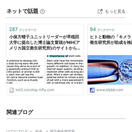
リカから米国へ生物材料(不活性化したサル痘ウイルスサ
ネットで話題
もっと見る
ンプルを含む)を密輸する共謀の罪で起訴されています。
また、研究者た…
287
94
ブックマーク
ブックマーク
小保方晴子ユニットリーダーが早稲田
ヒトと動物の「キメラ
大学に提出した博士論文冒頭がNIH(ア
衛生研究所が助成を検
メリカ国立衛生研究所)のサイトからの
コピペだったことが発見された件 - 天
漢日乗
iori3.cocolog-nifty.com
www.afpbb.com
関連ブログ
はてなブログ
>
社会
>
国立衛生研究所