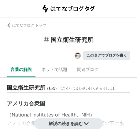
はてなブログ トップ
国立衛生研究所
このタグでブログを書く
言葉の解説
ネットで話題
関連ブログ
国立衛生研究所
(
社会
)
【
こくりつえいせいけんきゅうしょ
】
アメリカ合衆国
（National Institutes of Health、
NIH
）
アメリカ合衆国の保健社会福祉省公衆衛生局の下にあ
解説の続きを読む
り、1887年に設立された合衆国で最も古い医学研究の