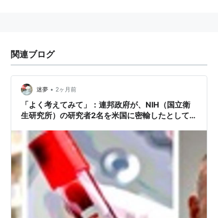
拠点機関。本部はメリーランド州ベセスダに置かれてい
る。Institutesと複数形であるように、国立癌研究所、
国立心肺血液研究所、国立老化研究所、国立小児保健発
達研究所、国立精神衛生研究所など、それぞれの専門分
関連ブログ
野を扱う研究所と、医学図書館などの研究所以外の組
織、合わせて全部で27の施設と所長事務局によって構成
されている。1万8000人以上のスタッフのうち6000人
•
迷夢
2ヶ月前
以上が科学者（医師、生命科学研究者）である。
「よく考えてみて」：連邦政府が、NIH（国立衛
生研究所）の研究者2名を米国に密輸したとして
起訴。 ・・・一部のサンプルの検査では、17
本のバイアルから不活性化サル痘ウイルス、1本の
バイアルに水痘ウイルス、さらに2本のバイアル
でヒトDNAが検出