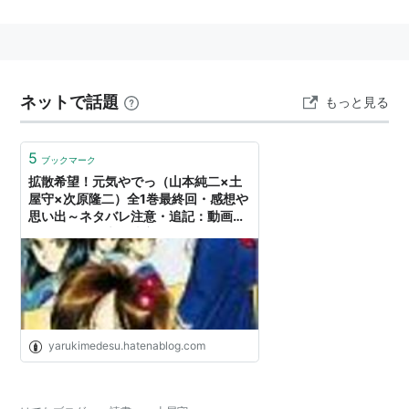
イギリス・カントリー紀行（1995年5月）
ISBN:4487792290
モルトウィスキー大全（1995年12月）
ネットで話題
もっと見る
ISBN:4093871701
ブレンデッドスコッチ大全（1999年3月）
ISBN:4093872244
5
ブックマーク
スコッチ三昧（2000年5月）
ISBN:4106005905
拡散希望！元気やでっ（山本純二×土
屋守×次原隆二）全1巻最終回・感想や
スコットランド旅の物語（2000年7月）
思い出～ネタバレ注意・追記：動画に
ISBN:4487796008
しました。 - 大学院卒ニート、しやわ
せになりたい。
改訂版モルトウィスキー大全（2002年4月）
ISBN:409387364X
シングルモルトを愉しむ（2002年11月）
ISBN:4334031722
yarukimedesu.hatenablog.com