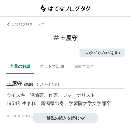
はてなブログ トップ
土屋守
このタグでブログを書く
言葉の解説
ネットで話題
関連ブログ
土屋守
(
読書
)
【
つちやまもる
】
ウイスキー評論家、作家、ジャーナリスト、
1954年生まれ、新潟県出身、学習院大学文学部卒
amazon:土屋守
解説の続きを読む
主な著作