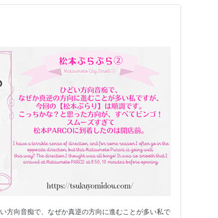
oll ② ひどい方向音痴で、なぜか真逆の方向に進むことが多い私で