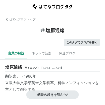
はてなブログ トップ
塩原通緒
このタグでブログを書く
言葉の解説
ネットで話題
関連ブログ
塩原通緒
(
サイエンス
)
【
しおばらみちお
】
翻訳家。（1966年
立教大学文学部英米文学科卒。科学ノンフィクションを
主として翻訳する。
解説の続きを読む
翻訳