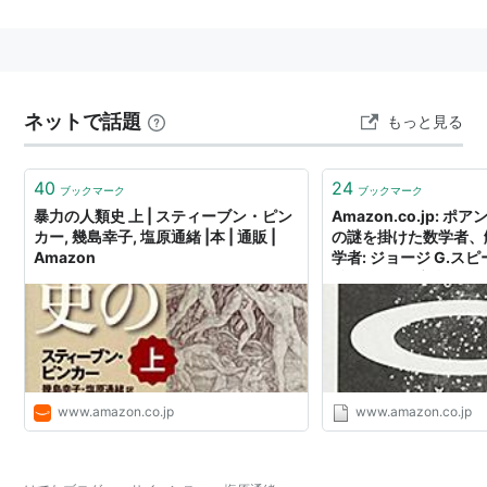
『永遠の子供』エイドリアナ・ローシャ, クリステ
ィ・ジョルディ 角川書店 1997
『われわれの宇宙に終わりはあるか』ポール・ハル
パーン 池内了監修 三田出版会 1998.4サイエンス・
ネットで話題
もっと見る
フォーカス
『宇宙300の大疑問 何から何まで、だれもが知りた
40
24
ブックマーク
ブックマーク
い宇宙の謎』ステン・F.オデンワルド 加藤賢一監修
暴力の人類史 上 | スティーブン・ピン
Amazon.co.jp: 
講談社 2000.6.ブルーバックス
カー, 幾島幸子, 塩原通緒 |本 | 通販 |
の謎を掛けた数学者、
『幸福論』ダライ・ラマ14世テンジン・ギャツォ 角
Amazon
学者: ジョージ G.スピー
希子 (監修), 永瀬輝男 
川春樹事務所 2000
(翻訳), 塩原通緒 (翻訳
『マン・オン・ザ・ムーン 笑いの天才アンディ・カ
(翻訳), 松井信彦 (翻訳
フマン』ボブ・ズムダ, マシュー・スコット・ハンセ
(読み手), 永瀬輝男 (読
ン 2000 角川文庫
『思いどおりの自分になる15の秘訣 「ポジティブ・
www.amazon.co.jp
www.amazon.co.jp
チョイス」が人生を変える!』ゲイル・マクミーキン
PHPエディターズ・グループ 2002
『幸せに生きるために ダライ・ラマが語る15の教