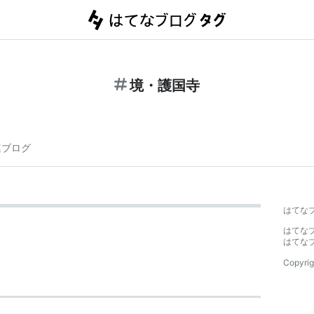
境・護国寺
連ブログ
はてな
はてな
はてな
Copyrig