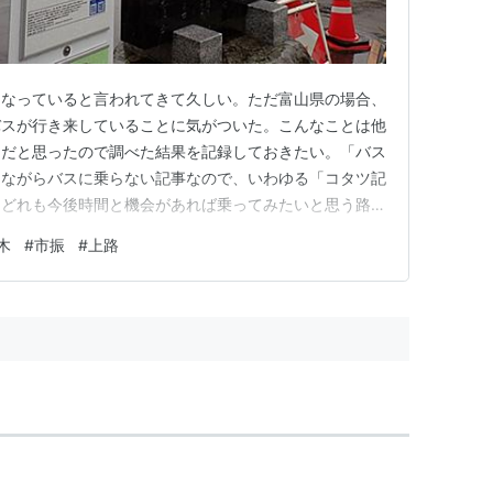
くなっていると言われてきて久しい。ただ富山県の場合、
バスが行き来していることに気がついた。こんなことは他
うだと思ったので調べた結果を記録しておきたい。「バス
きながらバスに乗らない記事なので、いわゆる「コタツ記
、どれも今後時間と機会があれば乗ってみたいと思う路線
このシリーズで新たに記事を作成したいと思っている。
木
#
市振
#
上路
る路線バス」には、高速道路*2を介して県境を越える
状況は2024年9月現…