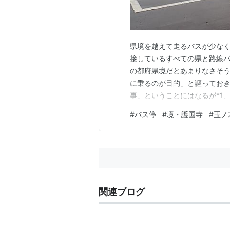
県境を越えて走るバスが少な
接しているすべての県と路線
の都府県境だとあまりなさそ
に乗るのが目的」と謳ってお
事」ということにはなるが*1
ばかりなので、乗車した際は
#
バス停
#
境・護国寺
#
玉ノ
なお、ここで言う「県境を越え
ものを含めていない。また、運行
関連ブログ