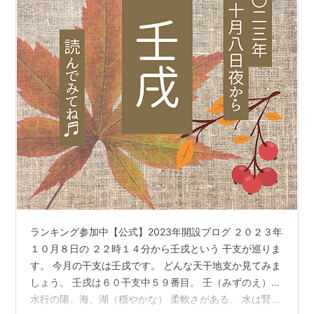
ランキング参加中【公式】2023年開設ブログ ２０２３年
１０月８日の ２２時１４分から壬戌という 干支が巡りま
す。 今月の干支は壬戌です。 どんな天干地支か見てみま
しょう。 壬戌は６０干支中５９番目。 壬（みずのえ）…
水行の陽。海。湖（穏やかな） 柔軟さがある。 水は腎