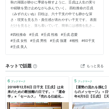
秋の湖面が静かに季節を映すように、壬戌は人生の実り
や経験を受け止めながら歩んでいく。 四柱推命の壬戌
（みずのえいぬ）日柱は、六十干支の中でも静かな深
さ・現実を見る力・責任感が表れやすい干支です。 表面
だけを見ると、落ち着いていて、簡単には感情を乱さな
い人に見えることが多いでしょう。派手に自己主張する
#
四柱推命
#
壬戌
#
壬戌 性格
#
壬戌 恋愛
よりも、周囲の様子を見ながら、自分の中でじっくり考
#
壬戌 女性
#
壬戌 男性
#
壬戌 強運
#
相性
#
60干支
えて動くタイプです。 ただ、内面には深い理想や信念が
#
壬戌 美人
あり、守りたいもの、大切にしたい関係、譲れない基準
をしっかり持っています。普段は穏やかでも、本当に大
事な場面では簡単に流されません。 壬は、海や大河のよ
ネットで話題
もっと見る
うな大きく流れる水を表します。戌は、乾いた土・…
6
5
ブックマーク
ブックマーク
2016年12月6日 日干支【壬戌】は未
【運勢の流れを掴む】
来のための断捨離の日です。 - 「運命
らのメッセージ』＜日干
学」×「セールス」『売れる仕組化通
年4月5日【壬戌】【天
信』
学」×「セールス」『
信』