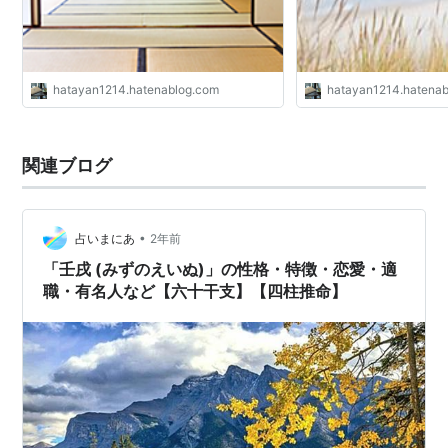
hatayan1214.hatenablog.com
hatayan1214.hatena
関連ブログ
•
占いまにあ
2年前
「壬戌 (みずのえいぬ)」の性格・特徴・恋愛・適
職・有名人など【六十干支】【四柱推命】