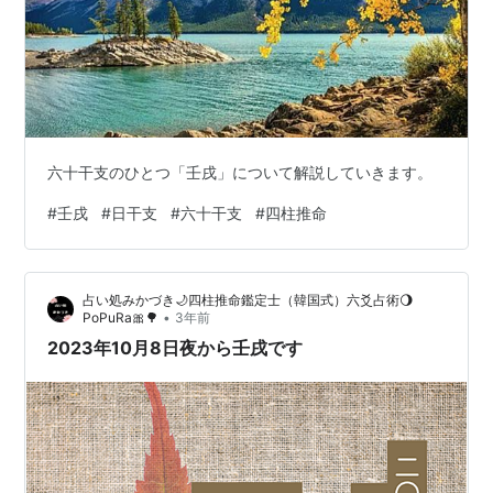
六十干支のひとつ「壬戌」について解説していきます。
#
壬戌
#
日干支
#
六十干支
#
四柱推命
占い処みかづき🌙四柱推命鑑定士（韓国式）六爻占術🌖
•
PoPuRa🎀🌳
3年前
2023年10月8日夜から壬戌です