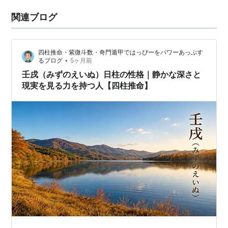
関連ブログ
四柱推命・紫微斗数・奇門遁甲ではっぴーをパワーあっぷす
•
るブログ
5ヶ月前
壬戌（みずのえいぬ）日柱の性格｜静かな深さと
現実を見る力を持つ人【四柱推命】