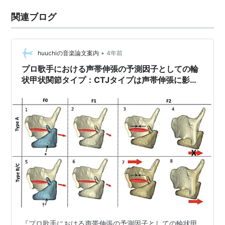
関連ブログ
•
huuchiの音楽論文案内
4年前
プロ歌手における声帯伸張の予測因子としての輪
状甲状関節タイプ：CTJタイプは声帯伸張に影響
を与える
『プロ歌手における声帯伸張の予測因子としての輪状甲