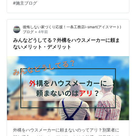
#
施主ブログ
見積もり）：約553万円 B社：約650万円 たっけぇぇぇ
ぇえ！！！！😱 もう一回言うけど、高すぎません
か…？？ 🙄外構は外部でお願いするべきか…？？ 実は先
後悔しない家づくり応援！一条工務店i-smart(アイスマート)
日、A社と2回目の打ち合わせをしたんですが……「…
•
ブログ
4年前
みんなどうしてる？外構をハウスメーカーに頼ま
ないメリット・デメリット
外構をハウスメーカーに頼まないのってアリ？別業者に