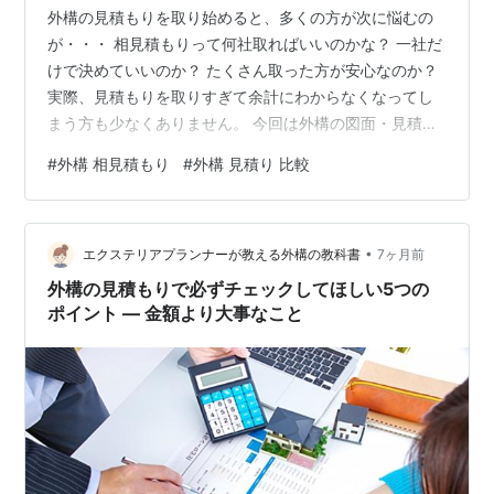
外構の見積もりを取り始めると、多くの方が次に悩むの
が・・・ 相見積もりって何社取ればいいのかな？ 一社だ
けで決めていいのか？ たくさん取った方が安心なのか？
実際、見積もりを取りすぎて余計にわからなくなってし
まう方も少なくありません。 今回は外構の図面・見積も
りを10年以上見てきた立場から、相見積もりのちょうど
#
外構 相見積もり
#
外構 見積り 比較
いい数をお伝えします。 結論：相見積もりは２～３社が
現実的 外構の相見積もりは、2～3社が一番バランスが良
いと思います。 理由はとてもシンプルです。 比較できる
•
混乱しにくい 業者ともきちんと話せる この3つを同時に
エクステリアプランナーが教える外構の教科書
7ヶ月前
満たせるからです。 なぜ一社だけでは危険なのか なぜ四
外構の見積もりで必ずチェックしてほしい5つの
社以上はおすすめし…
ポイント ― 金額より大事なこと