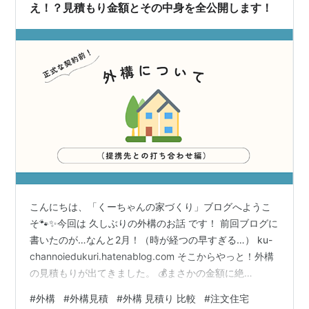
え！？見積もり金額とその中身を全公開します！
こんにちは、「くーちゃんの家づくり」ブログへようこ
そ🐾✨今回は 久しぶりの外構のお話 です！ 前回ブログに
書いたのが…なんと2月！（時が経つの早すぎる…） ku-
channoiedukuri.hatenablog.com そこからやっと！外構
の見積もりが出てきました。 💰まさかの金額に絶
句…！？ 現在、ビルダー提携の2社に見積もり依頼をして
#
外構
#
外構見積
#
外構 見積り 比較
#
注文住宅
いますが、出てきた金額がこちら。 A社（今回紹介する