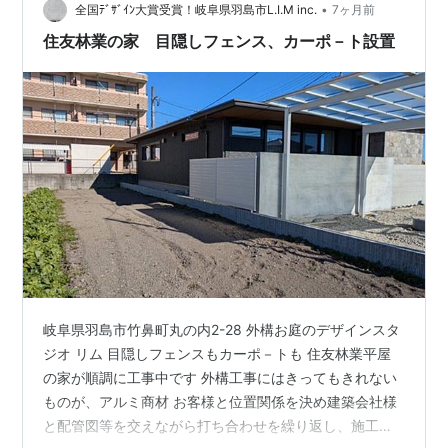
•
全国ﾃﾞｻﾞｲﾝ大賞受賞！岐阜県羽島市L.I.M inc.
7ヶ月前
住友林業の家 目隠しフェンス、カーポ－ト設置
岐阜県羽島市竹鼻町丸の内2-28 外構お庭のデザインスタ
ジオ リム 目隠しフェンスもカーポ－トも 住友林業平屋
の家が順調に工事中です 外構工事にはきってもきれない
ものが、アルミ商材 お客様と位置関係を決め建築会社様
と配管図等を交えながら打ち合わせを繰り返し、施工を