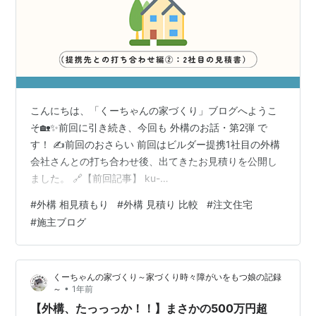
こんにちは、「くーちゃんの家づくり」ブログへようこ
そ🏡✨前回に引き続き、今回も 外構のお話・第2弾 で
す！ ✍️前回のおさらい 前回はビルダー提携1社目の外構
会社さんとの打ち合わせ後、出てきたお見積りを公開し
ました。 🔗【前回記事】 ku-
channoiedukuri.hatenablog.com 💬今回のお話は… さ
#
外構 相見積もり
#
外構 見積り 比較
#
注文住宅
て、今回は2社目の見積もりを公開！ですが… 実はこの2
#
施主ブログ
社目、打ち合わせはしていません💦 それもビルダー営業
さんが「予算550万円です」と伝えてくれていたにも関
わらず… 💸 出てきた金額はまさかの… 🔥6,567,000円
くーちゃんの家づくり～家づくり時々障がいをもつ娘の記録
（税込）！！！ ・・・完全にオーバーです😭 1社目と同
•
～
1年前
じ要望…
【外構、たっっっか！！】まさかの500万円超