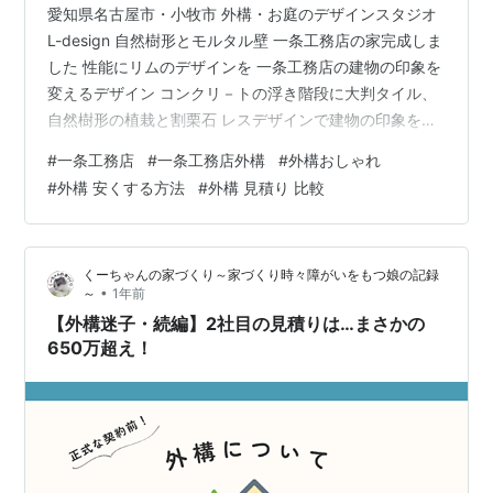
愛知県名古屋市・小牧市 外構・お庭のデザインスタジオ
L-design 自然樹形とモルタル壁 一条工務店の家完成しま
した 性能にリムのデザインを 一条工務店の建物の印象を
変えるデザイン コンクリ－トの浮き階段に大判タイル、
自然樹形の植栽と割栗石 レスデザインで建物の印象を変
え引き立てる 派手なことをやるのではなく、一体化させ
#
一条工務店
#
一条工務店外構
#
外構おしゃれ
魅せる www.lim-aichi-gaiko-gallery.com
#
外構 安くする方法
#
外構 見積り 比較
www.gifugaiko-garden.com
くーちゃんの家づくり～家づくり時々障がいをもつ娘の記録
•
～
1年前
【外構迷子・続編】2社目の見積りは…まさかの
650万超え！