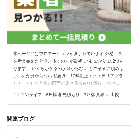
本ページにはプロモーションが含まれています 外構工事
を考え始めたとき、多くの方が最初に悩むのがこの2つあ
ります。 いくらかかるのか分からない どの業者に頼めば
いいのか分からない 私自身、10年以上エクステリアプラ
ンナーとして外構の図面作成や見積もりに関わってきま
したが、意外と「比較しないまま決めている」という共
#
タウンライフ
#
外構 相見積もり
#
外構 見積り 比較
通点があります。 そこで今回は、プロの立場から見ても
「比較の第一歩」として使いやすいタウンライフ外構に
ついてお話しします。 外構は「最初の情報」で8割決ま
関連ブログ
る タウンライフ外構とは？ プランナー目線で見たタウン
ライフ外構のメリット ① 図面・プラン提案がもらえる
② 相場感が一気につかめる…