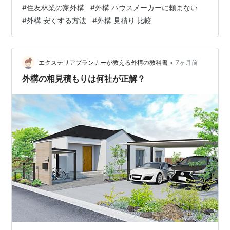
していきます リムではご依頼を頂きましたら、建築会社
#
住友林業の家外構
#
外構 ハウスメーカーに頼まない
様と調節やりとりをさせていただき、細かい細部の打ち
#
外構 安くする方法
#
外構 見積り 比較
合わせを行っていきます デザインを決めるうえでの大切
な打ち合わせもしっかりとっせていただきます。
www.gifugaiko-garden.com www.lim-aichi-gaiko-
gallery.com
•
エクステリアプランナーが教える外構の教科書
7ヶ月前
外構の相見積もりは何社が正解？