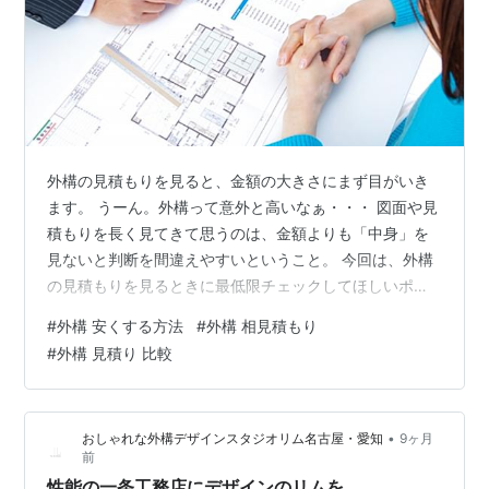
外構の見積もりを見ると、金額の大きさにまず目がいき
ます。 うーん。外構って意外と高いなぁ・・・ 図面や見
積もりを長く見てきて思うのは、金額よりも「中身」を
見ないと判断を間違えやすいということ。 今回は、外構
の見積もりを見るときに最低限チェックしてほしいポイ
ントをまとめました。 結論：見積のみでは良し悪しは判
#
外構 安くする方法
#
外構 相見積もり
断できない同じ外構内容でも、見積の書き方や考え方は
#
外構 見積り 比較
業者によって違います。そのため、「安いから良い」
「高いから安心」とは限りません。 外構見積もりでチェ
ックしたい5つのポイント ① 工事範囲がはっきり書かれ
•
おしゃれな外構デザインスタジオリム名古屋・愛知
9ヶ月
ているか ② コンクリートの仕様（厚み・下地） ③ 諸
前
経費の内容が不明瞭でないか ④ 図…
性能の一条工務店にデザインのリムを