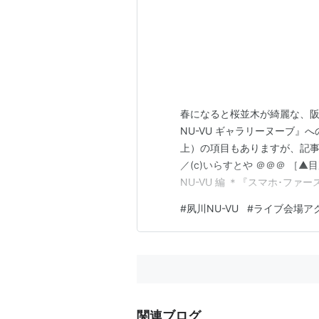
春になると桜並木が綺麗な、阪急
NU-VU ギャラリーヌーブ』
上）の項目もありますが、記事
／(c)いらすとや ＠＠＠ ［
NU-VU 編 ＊『スマホ･フ
マホ(スマートフォン)でご覧
#
夙川NU-VU
#
ライブ会場ア
試しください💁‍♂️ ☔傘要る
①：阪急電車 夙…
関連ブログ