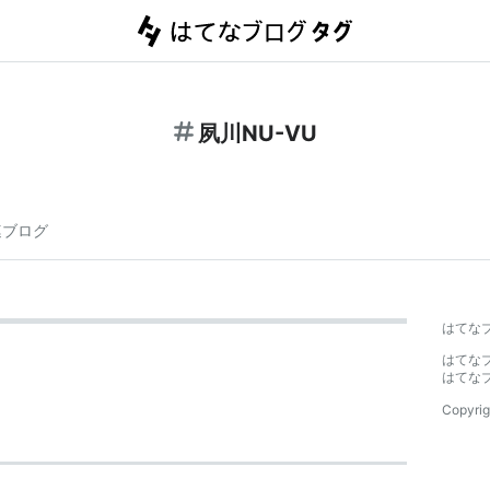
夙川NU-VU
連ブログ
はてな
はてな
はてな
Copyrig