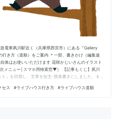
電車夙川駅近く（兵庫県西宮市）にある『Gallery
への行き方（道順）をご案内 ＊一部、書きかけ（編集途
自体はお使いいただけます 花咲かじいさんのイラスト
▲目次メニュー│スマホ用検索窓▼］ 【記事もくじ】夙川
ァースト』を目指し、文章を短文･箇条書きにしました。📱ス
の場合は⤴️横画面にすると文章が読みやすくなります。お
クセス
#
ライブハウス行き方
#
ライブハウス道順
？《会場周辺の天気》 会場最寄り駅・バス停の一覧 最寄り駅