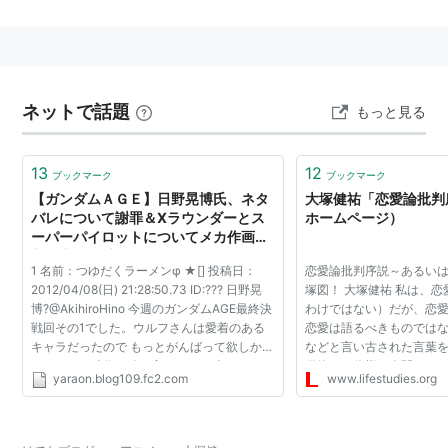
ガイキング（メカデザイン）
交響詩篇エウレカセブン（メカ作画監督）
金色のガッシュベル（キャラクターデザイン）
舞-HiME（メカ作画監督）
ネットで話題
もっと見る
舞-乙HiME（メカ作画監督）
機動武闘伝Ｇガンダム（メカ作画監督）
13
12
ブックマーク
ブックマーク
【ガンダムＡＧＥ】日野晃博氏、ネタ
大塚健祐「恋愛論批判
バレについて謝罪＆Xラウンダーとス
ホームページ）
ーパーパイロットについてメカ作画監
同じへらくれすメンバーで
千葉道徳
氏などが参加してい
督の大塚健氏に説明する｜やらおん!
る作品のお手伝いで絵コンテなども。
1 名前：つゆだくラーメンφ ★[] 投稿日：
恋愛論批判序説～あるい
2012/04/08(日) 21:28:50.73 ID:??? 日野晃
塚図！ 大塚健祐 私は、
博?@AkihiroHino 今週のガンダムAGE最終決
わけではない）だが、恋
戦回その1でした。ウルフさんは愛着のある
恋愛は語るべきものでは
リスト::アニメーションスタッフ
キャラだったので もっとがんばって欲しかっ
などと言い古された言葉を
たですが、時代の移り変わりで、 老いでいな
動物だが俺様は人間なの
yaraon.blog109.fc2.com
www.lifestudies.org
くなるより華々しく散らせるようにしまし
う。人間は語って記し た
た。それにしても惜し...
くなったのである...