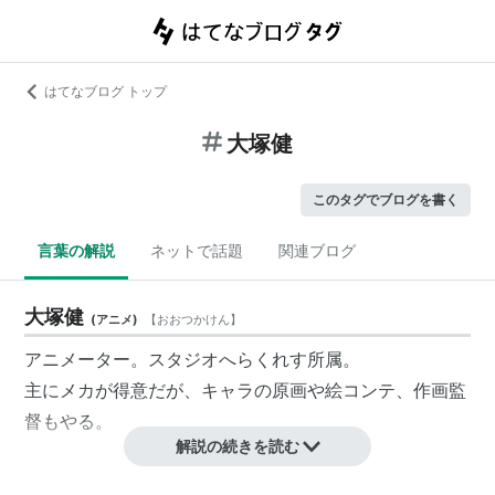
はてなブログ トップ
大塚健
このタグでブログを書く
言葉の解説
ネットで話題
関連ブログ
大塚健
(
アニメ
)
【
おおつかけん
】
アニメーター。スタジオへらくれす所属。
主にメカが得意だが、キャラの原画や絵コンテ、作画監
督もやる。
解説の続きを読む
主な作品