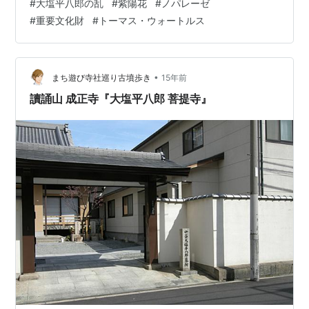
#
大塩平八郎の乱
#
紫陽花
#
ノパレーゼ
た正面玄関だけが国の重要文化財に指定されています。
#
重要文化財
#
トーマス・ウォートルス
4月15日、総合結婚式場としてグランドオープンしました
が、まだまだ告知不足の様で開店休業のような状態だそ
うで、各種パーティや3000円からのランチメニューも用
意されていて、グルメ的には結…
•
まち遊び寺社巡り古墳歩き
15年前
讀誦山 成正寺『大塩平八郎 菩提寺』