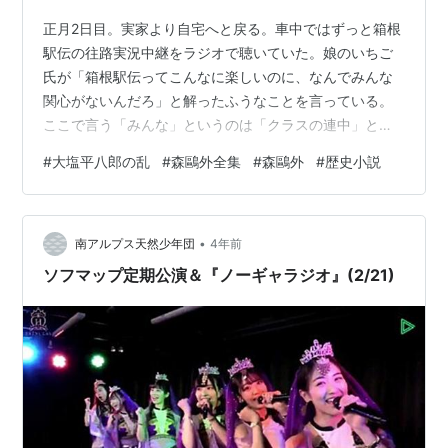
正月2日目。実家より自宅へと戻る。車中ではずっと箱根
駅伝の往路実況中継をラジオで聴いていた。娘のいちご
氏が「箱根駅伝ってこんなに楽しいのに、なんでみんな
関心がないんだろ」と解ったふうなことを言っている。
ここで言う「みんな」というのは「クラスの連中」とい
うことらしい。 年末年始は3泊4日ののんびり旅だった。
#
大塩平八郎の乱
#
森鷗外全集
#
森鷗外
#
歴史小説
実家ではとくになにをするわけでもなく。誰と挨拶を交
わすわけでもなく。 帰路、東名ではクルマの5台追突事
故があったりしたが、さほど渋滞することはなかった。
•
途中、横浜の義兄のもとに立ち寄り、新年の挨拶をす
南アルプス天然少年団
4年前
る。みなさん息災で何よりでした。 帰宅して、ぼんやり
ソフマップ定期公演＆『ノーギャラジオ』(2/21)
と旅支度を解いたり、風呂に少しだけ長く浸か…