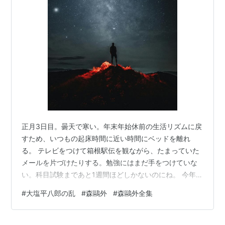
正月3日目。曇天で寒い。年末年始休前の生活リズムに戻
すため、いつもの起床時間に近い時間にベッドを離れ
る。 テレビをつけて箱根駅伝を観ながら、たまっていた
メールを片づけたりする。勉強にはまだ手をつけていな
い。科目試験まであと1週間ほどしかないのにね。 今年
（2025年）の箱根駅伝は、けっきょく青山学院大学が往
#
大塩平八郎の乱
#
森鷗外
#
森鷗外全集
路復路の総合優勝。横綱相撲といっていいだろう。 連
覇、お目出度うございます。 この10年間、何度か2位以
下につけたこともあったが、決して連敗（という言い方