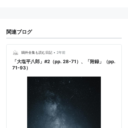
容れられず、また適切な手を打たない町奉行所や遊楽に
ふける豪商をみて幕政を批判し、大坂で(救民)の旗を立
て蜂起。幕府によってすぐに鎮圧されたが、その後越後
での生田万の乱などの民乱が続発、天保の改革促す結果
関連ブログ
となった。
•
鷗外全集も読む日記
2年前
「大塩平八郎」#2（pp. 28-71）、「附録」（pp.
71-93）