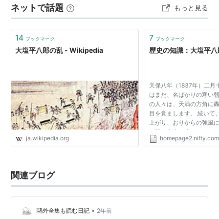
ネットで話題
もっと見る
は相応しくないか）はしていない。負けたら次で取り返
す、ということをやり遂げてきた。そのしたたかさがこ
の大学チームの強さを作っている要素のひ…
14
7
ブックマーク
ブックマーク
大塩平八郎の乱 - Wikipedia
歴史の知識：大塩平八
天保八年（1837年）二
はまだ、名ばかりの寒い朝
の人々は、天満の方角に
目を覚まします。 続いて
上がり、おりからの強風
く間に市中に広がりました
ja.wikipedia.org
homepage2.nifty.co
与力・大塩平八郎が自宅
決行したのです...
関連ブログ
•
鷗外全集も読む日記
2年前