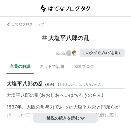
はてなブログ トップ
大塩平八郎の乱
このタグでブログを書く
言葉の解説
ネットで話題
関連ブログ
大塩平八郎の乱
(
社会
)
【
おおしおへいはちろうのらん
】
大塩平八郎の乱(おおしおへいはちろうのらん)
1837年、大阪の町与力であった大塩平八郎と門弟らが
起こした江戸幕府に対する民乱。天保の大飢饉に際し
解説の続きを読む
て、貧民の窮乏を訴え、大阪町奉行所に救済を請うたが