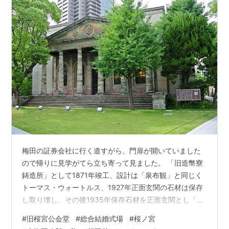
梅田の証券会社に行く道すがら、門扉が開いていました
ので帰りに見学がてら立ち寄って見ました。 「旧造幣寮
鋳造所」として1871年竣工、設計は「泉布観」と同じく
トーマス・ウォートルス、1927年正面玄関の石材は保存
し取り壊し、その後1935年保存石材を正面玄関とし「明
治天皇記念館」として創建当時の姿に復元され、戦後
#
旧桜宮公会堂
#
総合結婚式場
#
桜ノ宮
「桜宮公会堂」と成り現在に至りますが、保存復元され