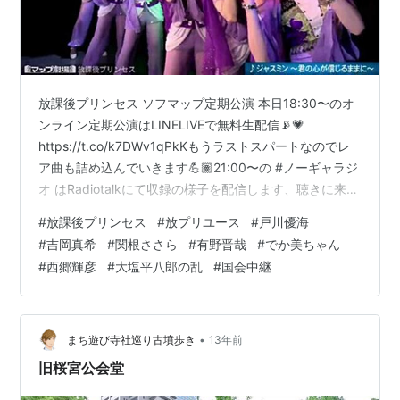
放課後プリンセス ソフマップ定期公演 本日18:30〜のオ
ンライン定期公演はLINELIVEで無料生配信📡💗
https://t.co/k7DWv1qPkKもうラストスパートなのでレ
ア曲も詰め込んでいきます💪🏽21:00〜の #ノーギャラジ
オ はRadiotalkにて収録の様子を配信します、聴きに来て
ね📻https://t.co/SuPrLre6uj https://t.co/R6VCl7hUnz—
#
放課後プリンセス
#
放プリユース
#
戸川優海
関根ささら (Sasara Sekine) (@sasaluv_0114) February
#
吉岡真希
#
関根ささら
#
有野晋哉
#
でか美ちゃん
21, 2022 ■セットリスト 01. アブラカタブluv！ 02. 千年
#
西郷輝彦
#
大塩平八郎の乱
#
国会中継
舞歌 [MC] 03. ふる…
•
まち遊び寺社巡り古墳歩き
13年前
旧桜宮公会堂