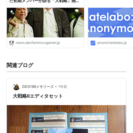
た初期メンバーが語る「大戦略」開発
秘話
news.denfaminicogamer.jp
anond.hatelabo.jp
関連ブログ
•
DD3199メモリーズ
1年前
大戦略Ⅱエディタセット