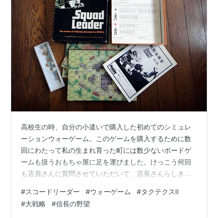
高校生の時、自分の小遣いで購入した初めてのシミュレ
ーションウォーゲーム。このゲームを購入するために数
回にわたって私の生まれ育った町には数少ないボードゲ
ームも扱うおもちゃ屋に足を運びました。けっこう何回
も店員さんに質問させていただいて、店長さんらしき方
からはうざがられていたようです。２つ目のシミュレー
#
スコードリーダー
#
ウォーゲーム
#
タクテクスⅡ
ションウォーゲームを購入しようとしてたときに、かな
#
大戦略
#
信長の野望
り年配のその人から「君かね、質問ばっかりして全然買