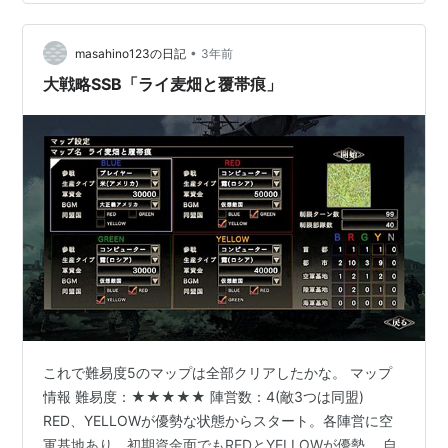
わないのは。」といわれてひどくショックを受けたの
は、こんなに時間のたった今でも良く覚えています。も
っとも、社会人になって、このお店を若干頻繁に使うよ
•
masahino123の日記
3年前
うになった今は、今の店員さんとはかなり仲良しになっ
大戦略SSB「ライ麦畑と覆帯痕」
て…
これで難易度5のマップは全部クリアしたかな。 マップ
情報 難易度：★★★★★ 陣営数：4(敵3つは同盟)
RED、YELLOWが優勢な状態からスタート。各陣営に空
軍基地あり。初期資金面でもREDとYELLOWが優勢。 自