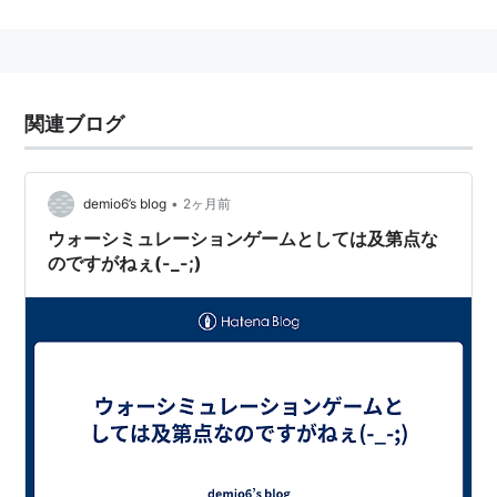
スーパー大戦略
キャンペーン版 大戦略
大戦略III
大戦略III 90's
関連ブログ
大戦略IV
現代大戦略EX
大戦略V
•
demio6’s blog
2ヶ月前
大戦略VI
ウォーシミュレーションゲームとしては及第点な
大戦略VII
のですがねぇ(-_-;)
大戦略パーフェクト1.0
大戦略マスターコンバット
大戦略マスターコンバット２
など。
派生ゲームでファンタジーナイト→
マスターオブモンス
ターズ
シリーズがある。