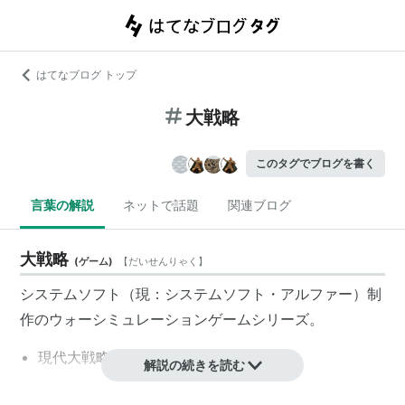
はてなブログ トップ
大戦略
このタグでブログを書く
言葉の解説
ネットで話題
関連ブログ
大戦略
(
ゲーム
)
【
だいせんりゃく
】
システムソフト
（現：
システムソフト・アルファー
）制
作のウォーシミュレーションゲームシリーズ。
現代大戦略
解説の続きを読む
大戦略2