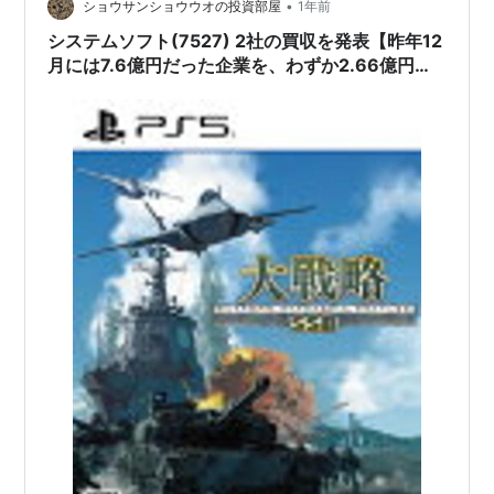
•
たいなと思ったのですが、いくら倉庫を探してもゲーム
ショウサンショウウオの投資部屋
1年前
自体は出てきません。攻略本も見当たらない。おそらく
システムソフト(7527) 2社の買収を発表【昨年12
は、スパロボをやり始めたころに…
月には7.6億円だった企業を、わずか2.66億円で
取得!!】