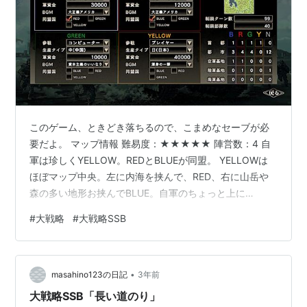
このゲーム、ときどき落ちるので、こまめなセーブが必
要だよ。 マップ情報 難易度：★★★★★ 陣営数：4 自
軍は珍しくYELLOW。REDとBLUEが同盟。 YELLOWは
ほぼマップ中央。左に内海を挟んで、RED、右に山岳や
森の多い地形お挟んでBLUE。自軍のちょっと上に
GREEN。 空軍基地はREDとBLUEの首都付近に1つずつ。
#
大戦略
#
大戦略SSB
陸軍基地がマップ上部とマップ下部に1つずつ。 軍資金は
比較的潤沢にある。 攻略メモ なかなか、攻略法を見つけ
られず、何度もやり直した。なんとかクリアしたが、最
•
適解かどうかは分からない。 序盤は、まずは防御から。
masahino123の日記
3年前
YELLOWなので、順番も気にしないといけない。REDか
大戦略SSB「長い道のり」