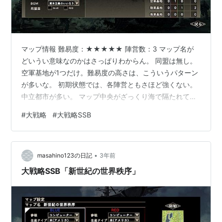
マップ情報 難易度：★★★★★ 陣営数：3 マップ名が
どいうい意味なのかはさっぱりわからん。 同盟は無し。
空軍基地が1つだけ。難易度の高さは、こういうパターン
が多いな。 初期状態では、各陣営ともさほど強くない。
中立都市が多い。 マップ中央がざっくり海で隔たれてい
て、下部のみ陸地が繋っている。自陣は左上から、
#
大戦略
#
大戦略SSB
GREENがマップ中央下部、REDは右上という配置。 攻略
メモ マップ左半分の中立都市と陸軍基地を抑えること
と、おそらくREDからやってくる空軍を迎撃するのが序
•
盤の目標。 マップ上部の海岸沿いに対空兵器を配置。思
masahino123の日記
3年前
ったほど、空軍はやってこないけど、生産拠点からは離
大戦略SSB「新世紀の世界秩序」
れているので、それなりに用意し…