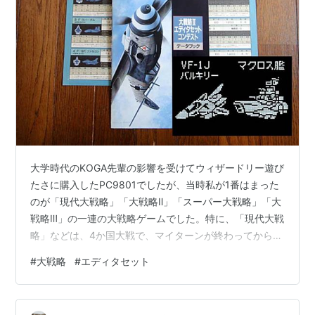
大学時代のKOGA先輩の影響を受けてウィザードリー遊び
たさに購入したPC9801でしたが、当時私が1番はまった
のが「現代大戦略」「大戦略Ⅱ」「スーパー大戦略」「大
戦略Ⅲ」の一連の大戦略ゲームでした。特に、「現代大戦
略」などは、4か国大戦で、マイターンが終わってからお
よそ60分、次の自分のターンが回ってくるまで他のこと
#
大戦略
#
エディタセット
をしながらのんびり待って、3日から5日くらいかけて遊
んでいたっけ。まだまだ時間はたっぷりあるって若さの
頃でした。これらシリーズについても、ぜひ記事を書き