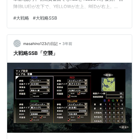
陣(BLUE)が左下で、YELLOWが左上、REDが右上。
GREENが中央下に位置している。 攻略メモ 何度も失敗
#
大戦略
#
大戦略SSB
したマップ。のんびりやっていると、膠着状態から押し
込まれる展開になり、挽回が難しくなる。初期資金で何
を作るか?最初の数ターンで何をやるか?どういう順番に
•
攻めていくのかが悩ましい。 今回取った作戦は、まず、
masahino123の日記
3年前
自陣から少し右にいったところにあるYELLOWの陸軍基
大戦略SSB「空襲」
地と空軍…