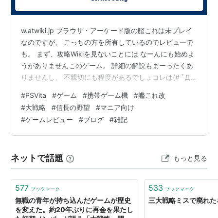
WWIIを舞台とした「アドバンスド大戦略」シリーズは
セガが開発。
w.atwiki.jp ブラウザ・アーケード版の艦これは未プレイ
なのですが、 こっちの方を所有しているのでレビューで
も。 まず、攻略Wikiを見ないことには なーんにも始めよ
うがありませんこのゲーム。 詳細の解説もまーったくあ
りませんし、 不親切にも程度があるでしょコレは(# ﾟДﾟ)
としか言いようがないですホント。 シミュレーションゲ
#
PSVita
#
ゲーム
#
携帯ゲーム機
#
艦これ改
ームとしては及第点な出来なのですが、 あとから変更不
#
大戦略
#
信長の野望
#
マニア向け
可能なので、最初は身の丈にあった難易度を選ぶことが
#
ゲームレビュー
#
ブログ
#
雑記
何より重要になってきます。 その手のゲームに対する知
識があれば攻略Wikiを見さえすりゃあ 他の難易度でも何
とかかんとか艦隊運営がやっていけそうですが、 ド素…
ネットで話題
もっと見る
577
533
ブックマーク
ブックマーク
無職の青年が持ち込んだゲームが歴史
三大戦略ミスで廃れた
を変えた。約20年ぶりに再会を果たし