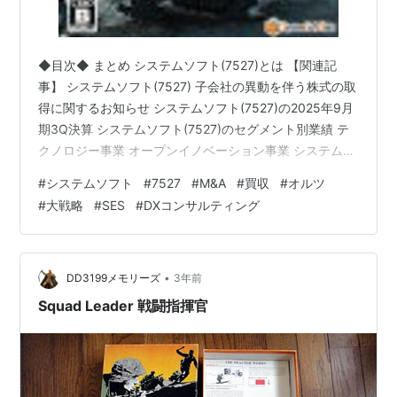
◆目次◆ まとめ システムソフト(7527)とは 【関連記
事】 システムソフト(7527) 子会社の異動を伴う株式の取
得に関するお知らせ システムソフト(7527)の2025年9月
期3Q決算 システムソフト(7527)のセグメント別業績 テ
クノロジー事業 オープンイノベーション事業 システムソ
フト(7527)の2025年9月期業績予想・進捗率 システムソ
#
システムソフト
#
7527
#
M&A
#
買収
#
オルツ
フト(7527)の配当利回り システムソフト(7527)の株主優
#
大戦略
#
SES
#
DXコンサルティング
待 ブログをご覧頂き、ありがとうございます。 私は
「shousanshouuo」と申します。 中小型バリュー株を中
心とした長期投資スタンスで、 兼業投資家として活動し
ています。 皆…
•
DD3199メモリーズ
3年前
Squad Leader 戦闘指揮官