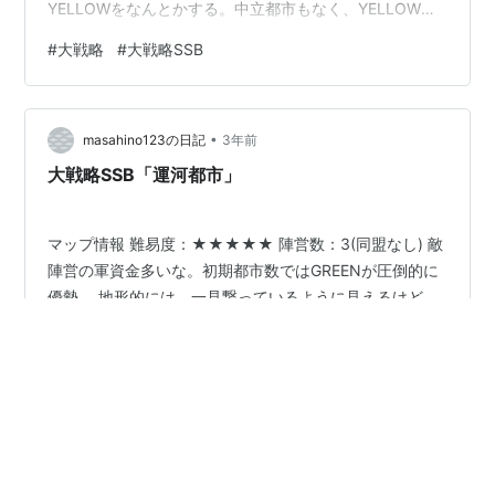
YELLOWをなんとかする。中立都市もなく、YELLOWは
都市を増やせない状況なので、ここは勝てる。 YELLOW
#
大戦略
#
大戦略SSB
の首都は河に囲まれているので、攻めづらいが、まぁな
んとか。 その後、GREENの都市を取りながら攻めていく
のだが、このマップではGREENのみが空軍を持てるの
•
で、ちょこちょこ飛んできて厄介。 同盟のREDがGREEN
masahino123の日記
3年前
とやりあってくれるので、なんとか耐えられる…
大戦略SSB「運河都市」
マップ情報 難易度：★★★★★ 陣営数：3(同盟なし) 敵