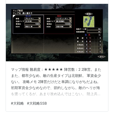
ら…
マップ情報 難易度：★★★★★ 陣営数：2 2陣営。また
また、都市少なめ。敵の生産タイプは北朝鮮。 軍資金少
ない。 攻略メモ 2陣営だけだと単調になりがちだよね。
初期軍資金少なめなので、節約しながら。敵のヘリが海
を渡ってくるが、あまり攻め込んではこない。 陸上兵器
同士だと、能力差で勝てる感じ。攻撃機に対空車両で挑
#
大戦略
#
大戦略SSB
むと、やられがち。 空軍基地は1つだけだが、実質占領す
ることはできない。 そんなに難しくはなかった。他の