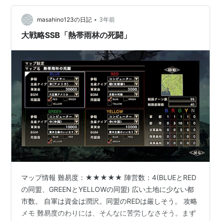
★5つマップでは、なんべんやっても勝てないマップもあ
•
るので、★の数だけでは実際の難易度は図れない。
masahino123の日記
3年前
大戦略SSB「熱帯雨林の死闘」
マップ情報 難易度：★★★★★ 陣営数：4(BLUEとRED
の同盟、GREENとYELLOWの同盟) 広い土地に少ない都
市数。 自軍は資金は潤沢。同盟のREDは厳しそう。 攻略
メモ 難易度のわりには、そんなに苦労しなさそう。まず