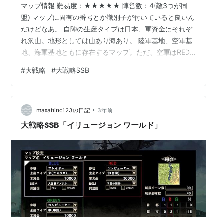
マップ情報 難易度：★★★★★ 陣営数：4(敵3つが同
盟) マップに固有の番号とか識別子が付いていると良いん
だけどなあ。 自陣の生産タイプは日本。軍資金はそれぞ
れ沢山。地形としては山あり海あり。 陸軍基地、空軍基
地、海軍基地ともに存在するマップ。ただ、空軍はRED
のみが使える状態。 攻略メモ 自陣が左下にあり、陸地が
#
大戦略
#
大戦略SSB
繋がっている方向としては、そこから右に攻めていく
と、YELLOWがいるので、そこを攻めていく。やっかい
なのが、REDの空軍で、マップの各所の島に空軍基地が
•
点在しており、そこから飛んでくるのだが、どこから来
masahino123の日記
3年前
るのか、最初は読めないので、気が抜けない。海軍基地
大戦略SSB「イリュージョン ワールド」
があるので、戦艦を何隻か用意…