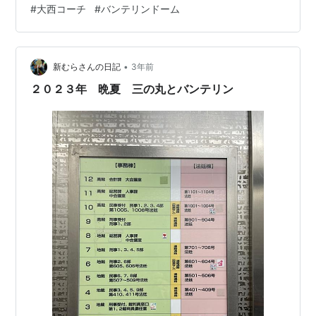
#
大西コーチ
#
バンテリンドーム
た。 最終戦セレモニー 反撃の準備を秋から。 前へ進ん
で。 １１時過ぎ、雨に打たれながらＡＰＡ！！ 笑 〇え
っちゃん、雨の深夜、ポール上がるまでお付き合いいた
•
だき感謝！です。 来期も一緒に、京田と井端応援しまし
新むらさんの日記
3年前
ょう、そうしましょう。 〇チャコリンさん、来年も関東
２０２３年 晩夏 三の丸とバンテリン
遠征よろしくお願いしま…