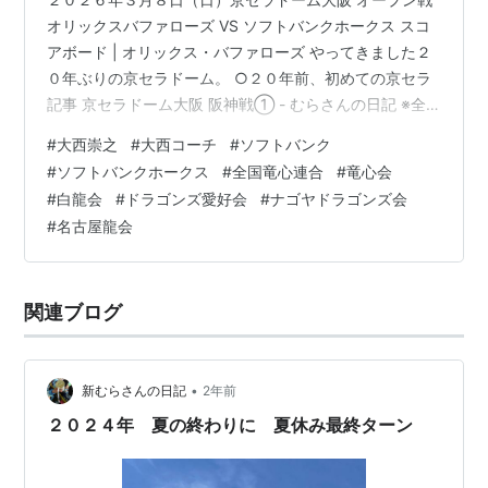
オリックスバファローズ VS ソフトバンクホークス スコ
アボード | オリックス・バファローズ やってきました２
０年ぶりの京セラドーム。 ○２０年前、初めての京セラ
記事 京セラドーム大阪 阪神戦① - むらさんの日記 ※全
国竜心連合 名古屋竜心会総本部（白）と、 東京竜心会
#
大西崇之
#
大西コーチ
#
ソフトバンク
（青）の大団旗「心」の画像有り。 今日の京セラドーム
#
ソフトバンクホークス
#
全国竜心連合
#
竜心会
大阪 風が強くて、外はめちゃくちゃ寒い。 行きの朝方の
#
白龍会
#
ドラゴンズ愛好会
#
ナゴヤドラゴンズ会
新名神、土山付近で雪降ってたしね。 観戦座席は三塁側
#
名古屋龍会
ベンチ後ろすぐ 三塁コーチャーズボックスの大西コー
チ、目の前！ ９回表、代走で盗塁成功の２塁イヒネにサ
インを送る大…
関連ブログ
•
新むらさんの日記
2年前
２０２４年 夏の終わりに 夏休み最終ターン