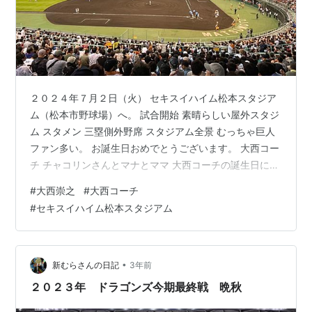
２０２４年７月２日（火） セキスイハイム松本スタジア
ム（松本市野球場）へ。 試合開始 素晴らしい屋外スタジ
ム スタメン 三塁側外野席 スタジアム全景 むっちゃ巨人
ファン多い。 お誕生日おめでとうございます。 大西コー
チ チャコリンさんとマナとママ 大西コーチの誕生日に勝
てて良かった。 一年ぶりの長野、松本。 盛夏！！ 盛
#
大西崇之
#
大西コーチ
夏！！ 盛夏！！ ２０２３年盛夏 ３ - 新むらさんの日記
#
セキスイハイム松本スタジアム
•
新むらさんの日記
3年前
２０２３年 ドラゴンズ今期最終戦 晩秋