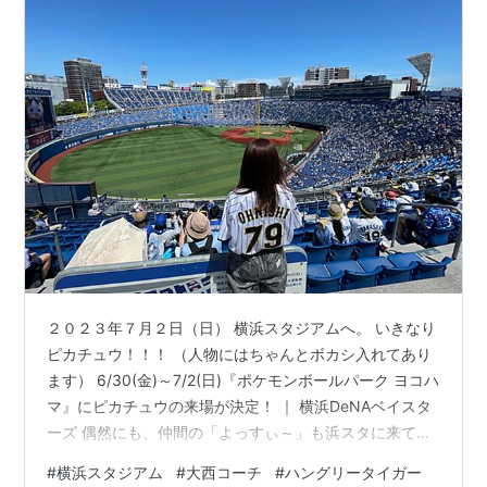
２０２３年７月２日（日） 横浜スタジアムへ。 いきなり
ピカチュウ！！！ （人物にはちゃんとボカシ入れてあり
ます） 6/30(金)～7/2(日)『ポケモンボールパーク ヨコハ
マ』にピカチュウの来場が決定！ ｜ 横浜DeNAベイスタ
ーズ 偶然にも、仲間の「よっすぃ～」も浜スタに来て
た！ レフト側ウイング席まで会いに行ったよ。はるば
#
横浜スタジアム
#
大西コーチ
#
ハングリータイガー
る。 晴天の浜スタ、全景と愛娘マナ 観戦した「内野指定