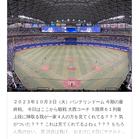
２０２３年１０月３日（火）バンテリンドーム 今期の最
終戦。 今日はここから観戦 大西コーチ ５階席６１列最
上段に陣取る我が一家４人の方を見てくれてる？？？ 気
がついた？？？ これは見てくれてるよねぇ？？？ もちろ
ん気のせい。 笑 試合は負け。 おまけに４日にヤクルト
が勝って、最下位決定。 引退セレモニーでは泣けまし