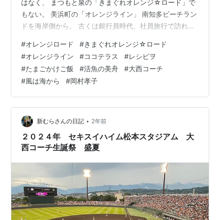
はなく、 まつもと泉の「きまぐれオレンジ☆ロード」で
もない。 美浜町の「オレンジライン」 南知多ビーチラン
ドを海岸側から。 古くは銀行員時代、社員旅行で訪れた
「活魚の美舟」。 ２年前にも泊まった。 前回投稿以降
#
オレンジロード
#
きまぐれオレンジ☆ロード
写真撮った食べ物 芒種（ぼうしゅ）を過ぎて - 新むらさ
#
オレンジライン
#
ココテラス
#
レシピヲ
んの日記 おいしい食事と良い雰囲気。 海岸沿いのドライ
#
たまごかけご飯
#
活魚の美舟
#
大西コーチ
ブ。 ココテラスの丘 たまご農家のキッチン レシピヲ い
#
風は海から
#
岡村孝子
つもの限定「プレミアムたまごかけ御膳」を二人で。
各々へのお土産 もちろん晩ご飯は「たまごかけご飯」 お
いしい。 …
•
新むらさんの日記
2年前
２０２４年 セキスイハイム松本スタジアム 大
西コーチ生誕祭 盛夏