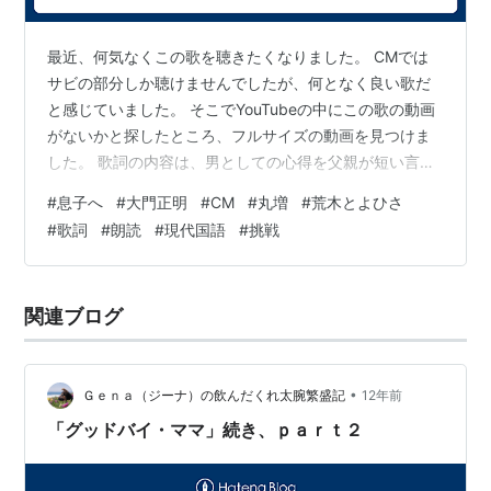
最近、何気なくこの歌を聴きたくなりました。 CMでは
サビの部分しか聴けませんでしたが、何となく良い歌だ
と感じていました。 そこでYouTubeの中にこの歌の動画
がないかと探したところ、フルサイズの動画を見つけま
した。 歌詞の内容は、男としての心得を父親が短い言葉
で、しかし熱く、息子に語り掛けるものでした。 元の歌
#
息子へ
#
大門正明
#
CM
#
丸増
#
荒木とよひさ
詞は俳優の大門正明さんが、息子さんの誕生に際して自
#
歌詞
#
朗読
#
現代国語
#
挑戦
ら作ったそうですが、その後本格的な歌にしようという
ことになり、著名な作詞家の荒木とよひささんに歌詞を
ブラッシュアップしてもらい、作曲、編曲を経て大門さ
関連ブログ
ん自身の歌唱による歌として完成し、後に建設会社丸増
のCMソングに採用されたそうです。 …
•
Ｇｅｎａ（ジーナ）の飲んだくれ太腕繁盛記
12年前
「グッドバイ・ママ」続き、ｐａｒｔ２