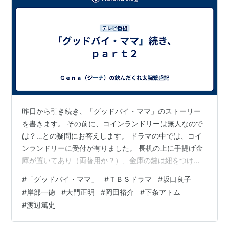
昨日から引き続き、「グッドバイ・ママ」のストーリー
を書きます。 その前に、コインランドリーは無人なので
は？…との疑問にお答えします。 ドラマの中では、コイ
ンランドリーに受付が有りました。 長机の上に手提げ金
庫が置いてあり（両替用か？）、金庫の鍵は紐をつけて
首に掛けてます。 要領が分からない客には、受付で洗濯
#
「グッドバイ・ママ」
#
ＴＢＳドラマ
#
坂口良子
物の重さを量ります。 そして、その量に見合った洗剤を
#
岸部一徳
#
大門正明
#
岡田裕介
#
下条アトム
売ってました。 …で、客は機械にお金を入れて洗ってま
#
渡辺篤史
した。 受付の仕事は両替と、機械に入っているお金の防
犯の為の店番と、使い方を説明するような 感じです。 夜