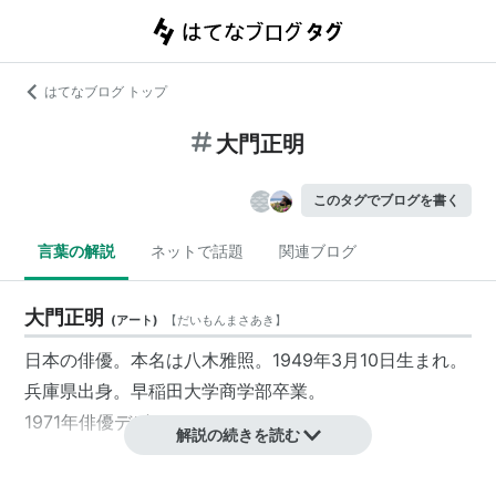
はてなブログ トップ
大門正明
このタグでブログを書く
言葉の解説
ネットで話題
関連ブログ
大門正明
(
アート
)
【
だいもんまさあき
】
日本の俳優。本名は八木雅照。1949年3月10日生まれ。
兵庫県出身。早稲田大学商学部卒業。
1971年俳優デビュー。
解説の続きを読む